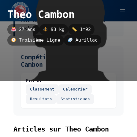
Aller
Theo Cambon
au
Theo Cambon est un troisième ligne,
contenu
évoluant à Aurillac.
27 ans
93 kg
1m92
Troisième Ligne
Aurillac
Compétitions de Theo
Cambon
Pro D2
Classement
Calendrier
Resultats
Statistiques
Articles sur Theo Cambon