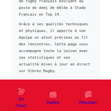
de rugby français évoluant au
poste de demi de mêlée à Stade
Francais en Top 14.
Grâce à ses qualités techniques
et physiques, il apporte à son
équipe un atout précieux au fil
des rencontres. Cette page vous
accompagne toute la saison avec
ses statistiques et son
actualité mises à jour en direct
sur Vibrez Rugby.
⬅ Joueur précédent
Joueur suivant ➜
En
John Rizzo
Joe Roberts 1
Radios
Résultats
Direct