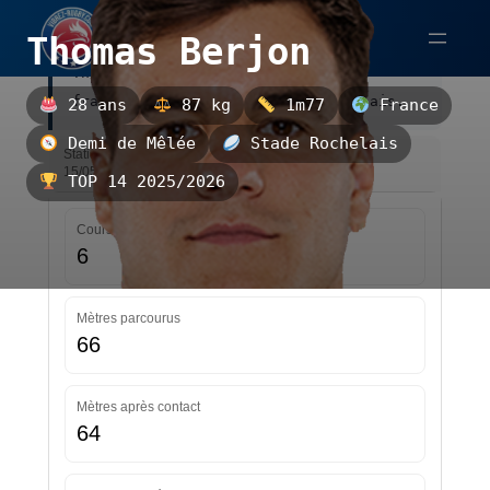
Aller
Thomas Berjon
au
Thomas Berjon est un demi de mêlée
contenu
français, évoluant au Stade Rochelais.
28 ans
87 kg
1m77
France
Demi de Mêlée
Stade Rochelais
Statistiques — TOP 14 2025/2026 — Mise à jour le
15/05/2026 04:26
TOP 14 2025/2026
Courses
6
Mètres parcourus
66
Mètres après contact
64