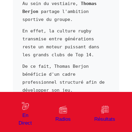
Au sein du vestiaire,
Thomas
Berjon
partage l'ambition
sportive du groupe.
En effet, la culture rugby
transmise entre générations
reste un moteur puissant dans
les grands clubs de Top 14.
De ce fait, Thomas Berjon
bénéficie d'un cadre
professionnel structuré afin de
développer son jeu.
Par ailleurs, sa présence
régulière dans les compositions
En
envoyées par l'entraîneur
Radios
Résultats
Direct
atteste de la confiance accordée