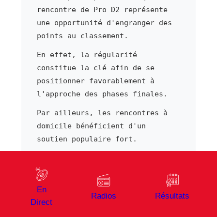
rencontre de Pro D2 représente
une opportunité d'engranger des
points au classement.
En effet, la régularité
constitue la clé afin de se
positionner favorablement à
l'approche des phases finales.
Par ailleurs, les rencontres à
domicile bénéficient d'un
soutien populaire fort.
Par ailleurs, chaque déplacement
s'aborde avec l'ambition d'y
ramener des points, ce qui
En
Radios
Résultats
distingue les cadors du
Direct
championnat des équipes plus