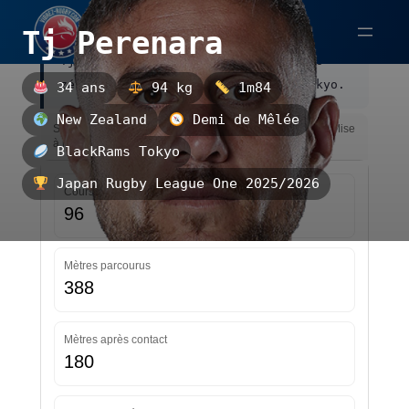
Aller
Tj Perenara
au
Tj Perenara est un demi de mêlée néo-
contenu
zélandais, évoluant au BlackRams Tokyo.
34 ans
94 kg
1m84
New Zealand
Demi de Mêlée
Statistiques — Japan Rugby League One 2025/2026 — Mise
à jour le 31/03/2026 09:27
BlackRams Tokyo
Japan Rugby League One 2025/2026
Courses
96
Mètres parcourus
388
Mètres après contact
180