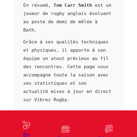
En résumé,
Tom Carr Smith
est un
joueur de rugby anglais évoluant
au poste de demi de mêlée à
Bath.
Grâce à ses qualités techniques
et physiques, il apporte à son
équipe un atout précieux au fil
des rencontres. Cette page vous
accompagne toute la saison avec
ses statistiques et son
actualité mises à jour en direct
sur Vibrez Rugby.
⬅ Joueur précédent
Joueur suivant ➜
En
Nizaam Carr
Zach Carr