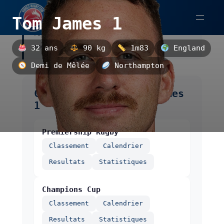
Aller
Tom James 1
au
Tom James 1 est un demi de mêlée
contenu
anglais, évoluant au Northampton.
32 ans
90 kg
1m83
England
Demi de Mêlée
Northampton
Compétitions de Tom James
1
Premiership Rugby
Classement
Calendrier
Resultats
Statistiques
Champions Cup
Classement
Calendrier
Resultats
Statistiques