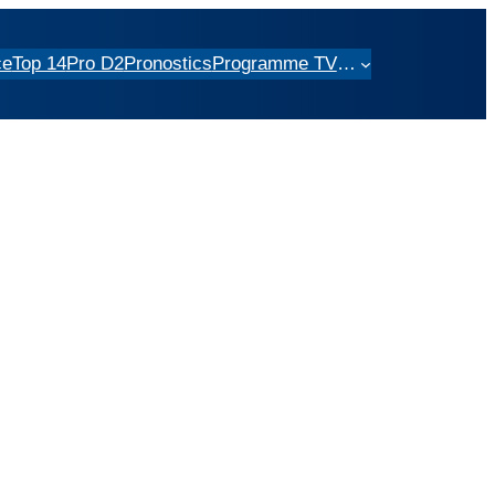
ce
Top 14
Pro D2
Pronostics
Programme TV
…