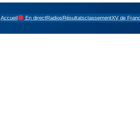
Accueil
En direct
Radios
Résultats
classement
XV de Fran