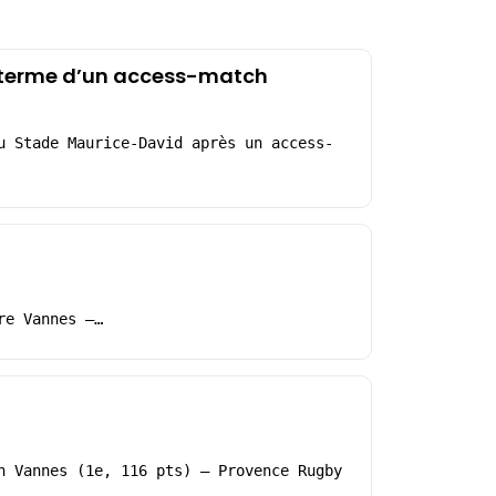
u terme d’un access-match
u Stade Maurice-David après un access-
re Vannes –…
h Vannes (1e, 116 pts) – Provence Rugby