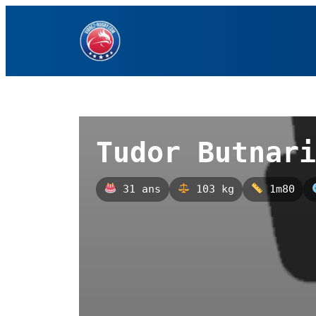
Aller
au
contenu
Tudor Butnari
31 ans
103 kg
1m80