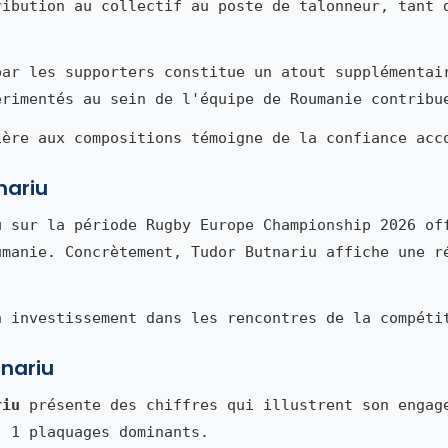
ribution au collectif au poste de talonneur, tant 
par les supporters constitue un atout supplémentai
érimentés au sein de l'équipe de Roumanie contribu
ière aux compositions témoigne de la confiance acc
nariu
u
sur la période Rugby Europe Championship 2026 of
umanie. Concrètement, Tudor Butnariu affiche une r
n investissement dans les rencontres de la compéti
tnariu
riu
présente des chiffres qui illustrent son engag
, 1 plaquages dominants.