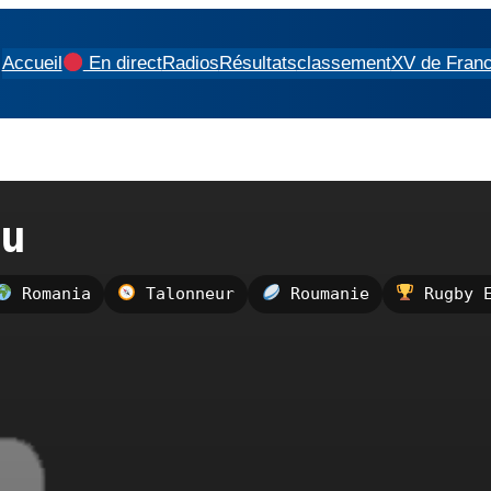
Accueil
En direct
Radios
Résultats
classement
XV de Fran
u
Romania
Talonneur
Roumanie
Rugby E