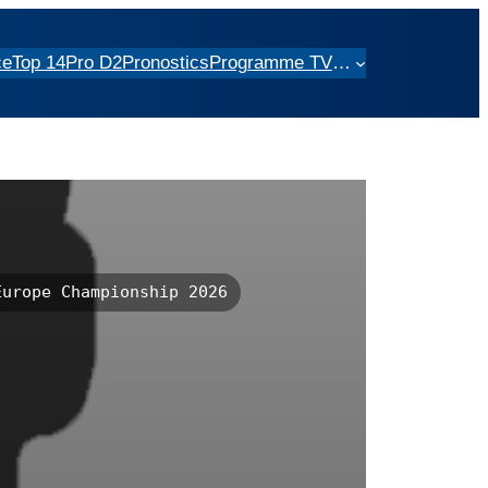
ce
Top 14
Pro D2
Pronostics
Programme TV
…
urope Championship 2026