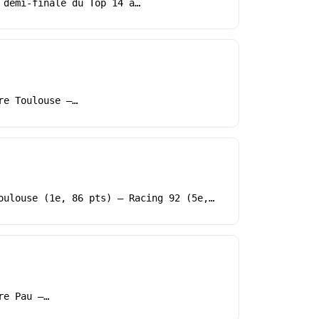
 demi-finale du Top 14 à…
re Toulouse –…
oulouse (1e, 86 pts) – Racing 92 (5e,…
re Pau –…