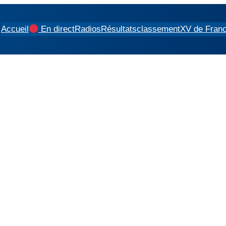
Accueil
En direct
Radios
Résultats
classement
XV de Fran