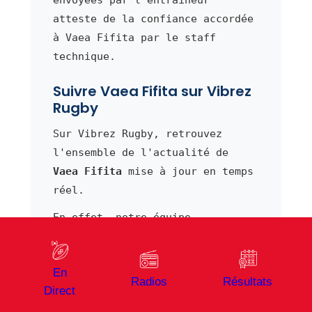
atteste de la confiance accordée
à Vaea Fifita par le staff
technique.
Suivre Vaea Fifita sur Vibrez
Rugby
Sur Vibrez Rugby, retrouvez
l'ensemble de l'actualité de
Vaea Fifita
mise à jour en temps
réel.
En effet, notre équipe
éditoriale suit de près les
performances de ce deuxième
En
ligne de US Montauban et publie
Radios
Résultats
Direct
régulièrement des analyses sur
ses matchs et déclarations.