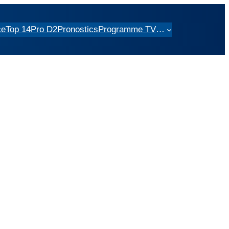
ce
Top 14
Pro D2
Pronostics
Programme TV
…