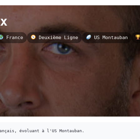
x
France
Deuxième Ligne
US Montauban
ançais, évoluant à l'US Montauban.