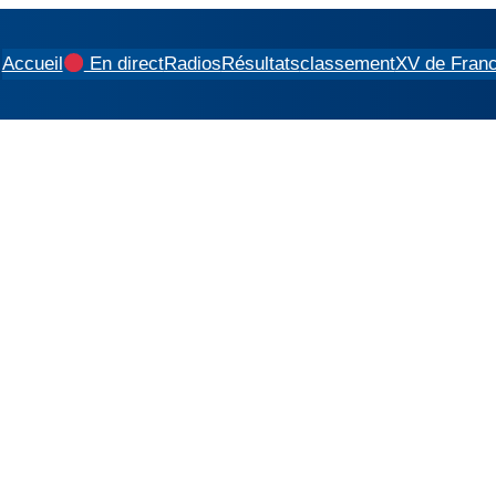
Accueil
En direct
Radios
Résultats
classement
XV de Fran