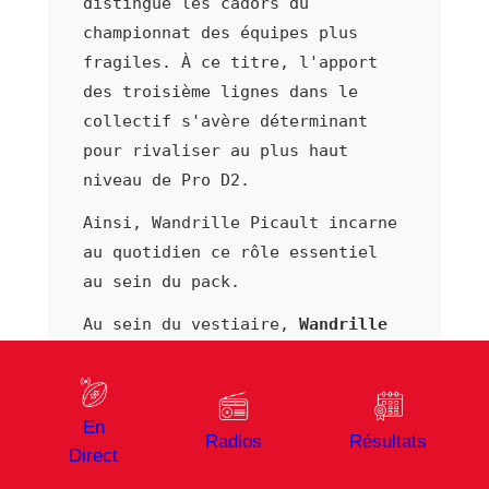
distingue les cadors du
championnat des équipes plus
fragiles. À ce titre, l'apport
des troisième lignes dans le
collectif s'avère déterminant
pour rivaliser au plus haut
niveau de Pro D2.
Ainsi, Wandrille Picault incarne
au quotidien ce rôle essentiel
au sein du pack.
Au sein du vestiaire,
Wandrille
Picault
partage l'ambition
sportive du groupe.
En effet, la culture rugby
En
Radios
Résultats
transmise entre générations
Direct
reste un moteur puissant dans