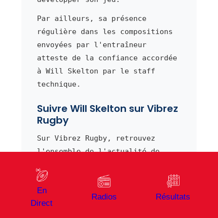
Par ailleurs, sa présence
régulière dans les compositions
envoyées par l'entraîneur
atteste de la confiance accordée
à Will Skelton par le staff
technique.
Suivre Will Skelton sur Vibrez
Rugby
Sur Vibrez Rugby, retrouvez
l'ensemble de l'actualité de
Will Skelton
mise à jour en
temps réel.
En
En effet, notre équipe
Radios
Résultats
Direct
éditoriale suit de près les