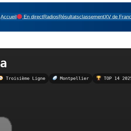
Accueil
En direct
Radios
Résultats
classement
XV de Fran
a
Troisième Ligne
Montpellier
TOP 14 202