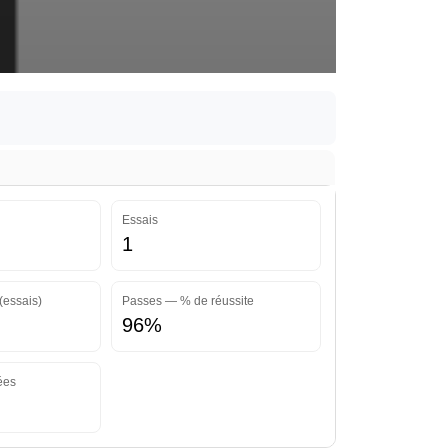
Essais
1
(essais)
Passes — % de réussite
96%
ées