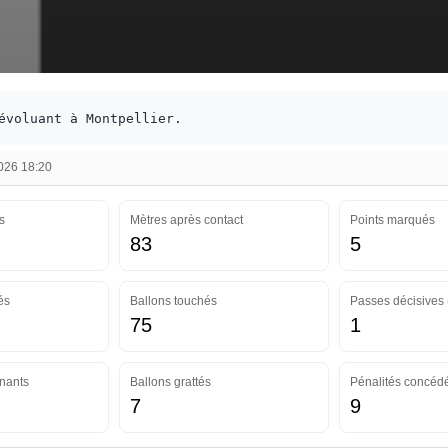
évoluant à Montpellier.
2026 18:20
s
Mètres après contact
Points marqués
83
5
és
Ballons touchés
Passes décisives 
75
1
nants
Ballons grattés
Pénalités concéd
7
9