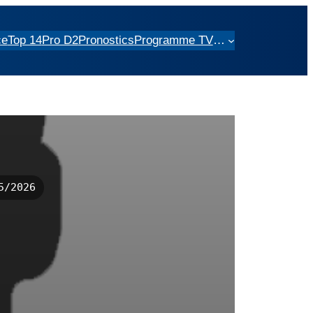
ce
Top 14
Pro D2
Pronostics
Programme TV
…
5/2026