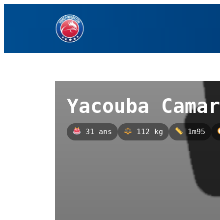
Aller
au
contenu
Yacouba Camar
31 ans
112 kg
1m95