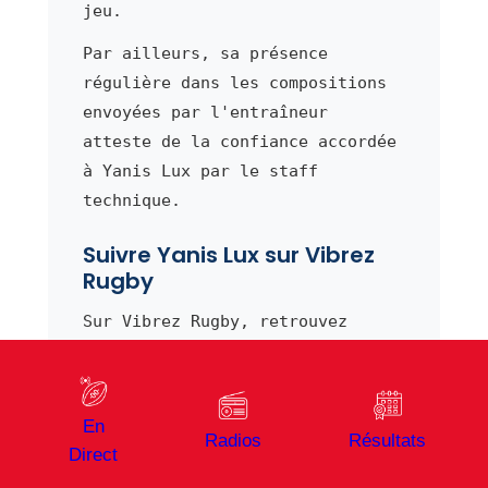
jeu.
Par ailleurs, sa présence
régulière dans les compositions
envoyées par l'entraîneur
atteste de la confiance accordée
à Yanis Lux par le staff
technique.
Suivre Yanis Lux sur Vibrez
Rugby
Sur Vibrez Rugby, retrouvez
l'ensemble de l'actualité de
Yanis Lux
mise à jour en temps
réel.
En
Radios
Résultats
En effet, notre équipe
Direct
éditoriale suit de près les