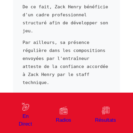
De ce fait, Zack Henry bénéficie
d'un cadre professionnel
structuré afin de développer son
jeu.
Par ailleurs, sa présence
régulière dans les compositions
envoyées par l'entraîneur
atteste de la confiance accordée
à Zack Henry par le staff
technique.
Suivre Zack Henry sur Vibrez
Rugby
Sur Vibrez Rugby, retrouvez
En
Radios
Résultats
l'ensemble de l'actualité de
Direct
Zack Henry
mise à jour en temps