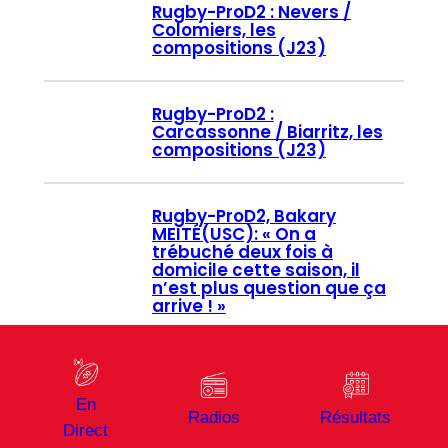
Rugby-ProD2 : Nevers /
Colomiers, les
compositions (J23)
Rugby-ProD2 :
Carcassonne / Biarritz, les
compositions (J23)
Rugby-ProD2, Bakary
MEITÉ(USC): « On a
trébuché deux fois à
domicile cette saison, il
n’est plus question que ça
arrive ! »
Rugby-ProD2 :
Montauban/Oyonnax, les
En
compositions (J23)
Radios
Résultats
Direct