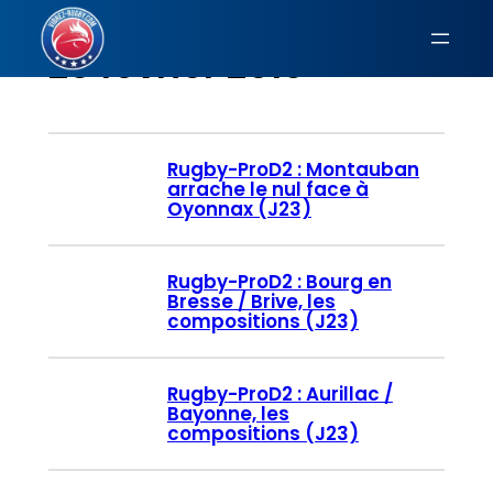
Aller
au
28 février 2019
contenu
Rugby-ProD2 : Montauban
arrache le nul face à
Oyonnax (J23)
Rugby-ProD2 : Bourg en
Bresse / Brive, les
compositions (J23)
Rugby-ProD2 : Aurillac /
Bayonne, les
compositions (J23)