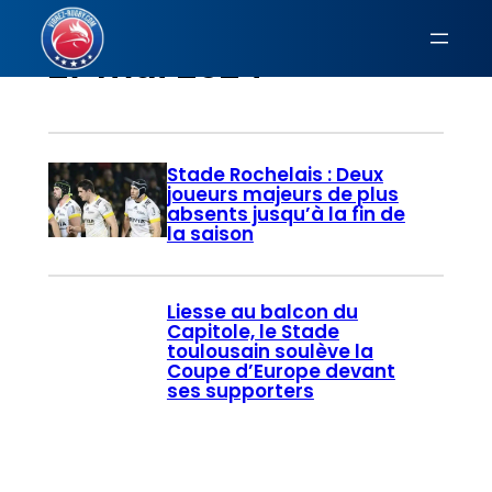
Aller
au
27 mai 2024
contenu
Stade Rochelais : Deux
joueurs majeurs de plus
absents jusqu’à la fin de
la saison
Liesse au balcon du
Capitole, le Stade
toulousain soulève la
Coupe d’Europe devant
ses supporters