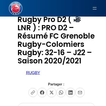
Aller
au
Rugby Pro D2 (
contenu
LNR ) : PRO D2 –
Résumé FC Grenoble
Rugby-Colomiers
Rugby: 32-16 – J22 –
Saison 2020/2021
RUGBY
Partager :