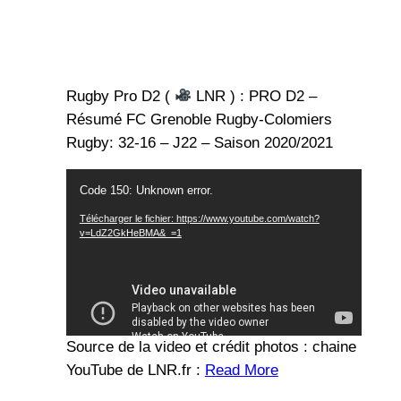
Rugby Pro D2 (
LNR ) : PRO D2 –
Résumé FC Grenoble Rugby-Colomiers
Rugby: 32-16 – J22 – Saison 2020/2021
Lecteur
Code 150: Unknown error.
vidéo
Télécharger le fichier: https://www.youtube.com/watch?
v=LdZ2GkHeBMA&_=1
Source de la video et crédit photos : chaine
YouTube de LNR.fr :
Read More