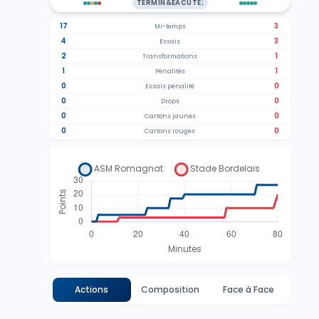
TERMIN&EACUTE;
17
3
Mi-temps
4
3
Essais
2
1
Transformations
1
1
Pénalités
0
0
Essais pénalité
0
0
Drops
0
0
Cartons jaunes
0
0
Cartons rouges
Actions
Composition
Face à Face