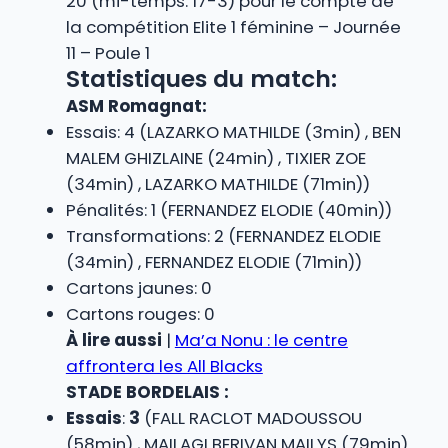
20 (mi-temps: 17-3) pour le compte de
la compétition Elite 1 féminine – Journée
11 – Poule 1
Statistiques du match:
ASM Romagnat:
Essais: 4 (LAZARKO MATHILDE (3min) , BEN
MALEM GHIZLAINE (24min) , TIXIER ZOE
(34min) , LAZARKO MATHILDE (71min))
Pénalités: 1 (FERNANDEZ ELODIE (40min))
Transformations: 2 (FERNANDEZ ELODIE
(34min) , FERNANDEZ ELODIE (71min))
Cartons jaunes: 0
Cartons rouges: 0
À lire aussi
|
Ma’a Nonu : le centre
affrontera les All Blacks
STADE BORDELAIS :
Essais
:
3
(FALL RACLOT MADOUSSOU
(58min) , MAILAGI BERIVAN MAILYS (79min)