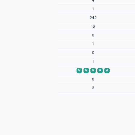
4
1
242
16
0
1
0
1
V
V
V
V
V
0
3