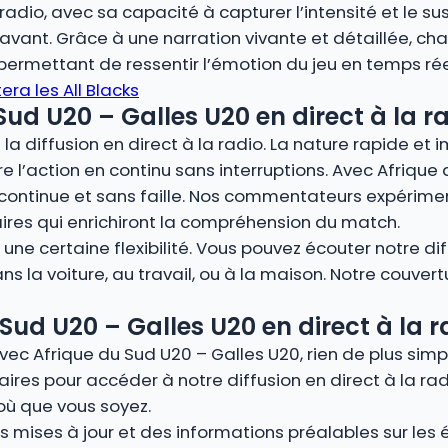
adio, avec sa capacité à capturer l’intensité et le su
nt. Grâce à une narration vivante et détaillée, cha
, permettant de ressentir l’émotion du jeu en temps rée
era les All Blacks
Sud U20 – Galles U20 en direct à la ra
la diffusion en direct à la radio. La nature rapide et 
vre l’action en continu sans interruptions. Avec Afrique
continue et sans faille. Nos commentateurs expérimen
ires qui enrichiront la compréhension du match.
ne certaine flexibilité. Vous pouvez écouter notre dif
s la voiture, au travail, ou à la maison. Notre couver
ud U20 – Galles U20 en direct à la r
vec Afrique du Sud U20 – Galles U20, rien de plus sim
ires pour accéder à notre diffusion en direct à la rad
où que vous soyez.
 mises à jour et des informations préalables sur les éq