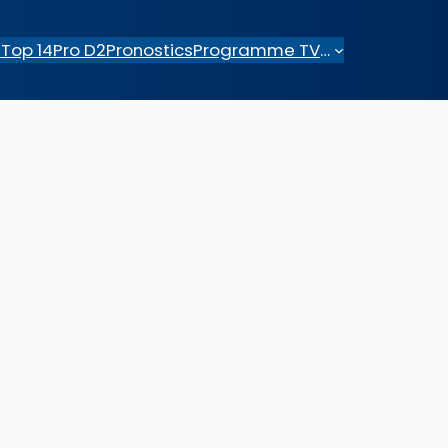
e
Top 14
Pro D2
Pronostics
Programme TV
…