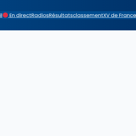
l
En direct
Radios
Résultats
classement
XV de Franc