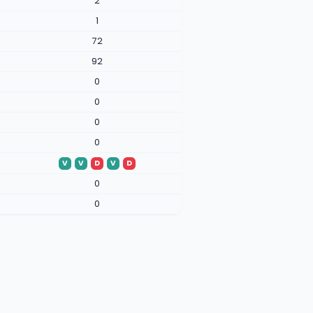
2
1
72
92
0
0
0
0
V
V
D
V
D
0
0