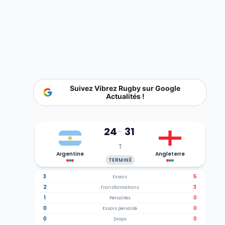
Suivez Vibrez Rugby sur Google
Actualités !
24
31
-
T
Argentine
Angleterre
TERMINÉ
3
5
Essais
2
3
Transformations
1
0
Pénalités
0
0
Essais pénalité
0
0
Drops