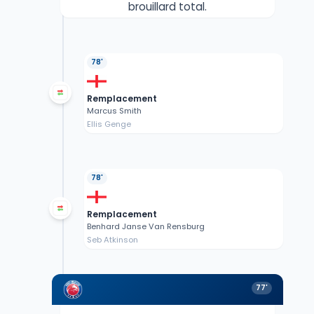
brouillard total.
78'
Remplacement
Marcus Smith
Ellis Genge
78'
Remplacement
Benhard Janse Van Rensburg
Seb Atkinson
77'