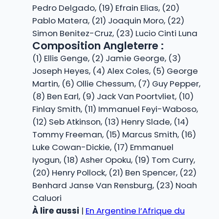
Pedro Delgado, (19) Efrain Elias, (20)
Pablo Matera, (21) Joaquin Moro, (22)
Simon Benitez-Cruz, (23) Lucio Cinti Luna
Composition Angleterre :
(1) Ellis Genge, (2) Jamie George, (3)
Joseph Heyes, (4) Alex Coles, (5) George
Martin, (6) Ollie Chessum, (7) Guy Pepper,
(8) Ben Earl, (9) Jack Van Poortvliet, (10)
Finlay Smith, (11) Immanuel Feyi-Waboso,
(12) Seb Atkinson, (13) Henry Slade, (14)
Tommy Freeman, (15) Marcus Smith, (16)
Luke Cowan-Dickie, (17) Emmanuel
Iyogun, (18) Asher Opoku, (19) Tom Curry,
(20) Henry Pollock, (21) Ben Spencer, (22)
Benhard Janse Van Rensburg, (23) Noah
Caluori
À lire aussi
|
En Argentine l’Afrique du