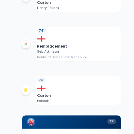
Carton
Henry Pollock
74'
Remplacement
Seb Atkinson
Benhard Janse Van Rensburg
73'
Carton
Pollock
72'