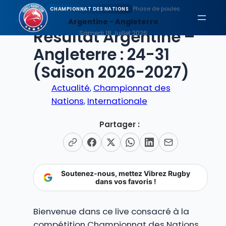
Aller
Phase de poules
CHAMPIONNAT DES NATIONS
au
Argentine - Angleterre
EN DIRECT
Résultat Argentine –
contenu
Samedi 18 Juillet 2026
Angleterre : 24-31
(Saison 2026-2027)
Actualité
, 
Championnat des
Nations
, 
Internationale
Partager :
Soutenez-nous, mettez Vibrez Rugby
dans vos favoris !
Bienvenue dans ce live consacré à la
compétition Championnat des Nations,