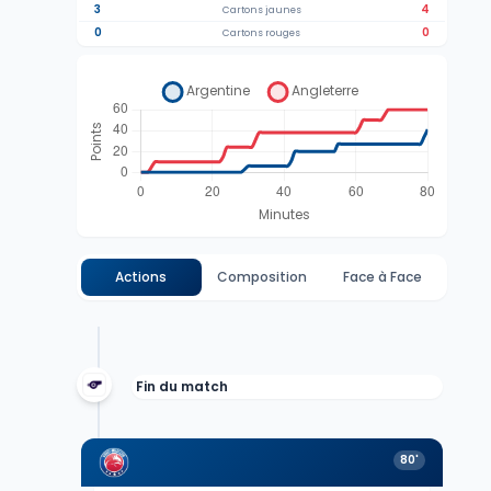
3
4
Cartons jaunes
0
0
Cartons rouges
Actions
Composition
Face à Face
Fin du match
80'