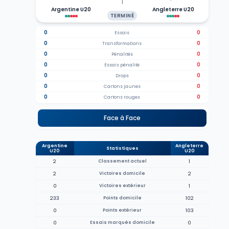
T
Argentine U20
Angleterre U20
TERMINÉ
0
0
Essais
0
0
Transformations
0
0
Pénalités
0
0
Essais pénalité
0
0
Drops
0
0
Cartons jaunes
0
0
Cartons rouges
Face à Face
Argentine
Angleterre
Statistiques
U20
U20
2
Classement actuel
1
2
Victoires domicile
2
0
Victoires extérieur
1
233
Points domicile
102
0
Points extérieur
103
0
Essais marqués domicile
0