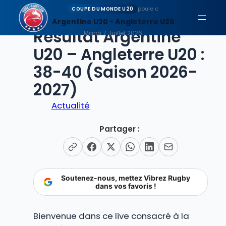
Aller
poule c
COUPE DU MONDE U20
au
Argentine U20 - Angleterre U20
EN DIRECT
Résultat Argentine
contenu
Mardi 7 Juillet 2026
U20 – Angleterre U20 :
38-40 (Saison 2026-
2027)
Actualité
Partager :
Soutenez-nous, mettez Vibrez Rugby
dans vos favoris !
Bienvenue dans ce live consacré à la