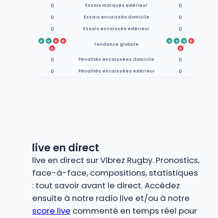
0
Essais marqués extérieur
0
0
Essais encaissés domicile
0
0
Essais encaissés extérieur
0
V
V
D
D
V
V
V
D
Tendance globale
D
D
0
Pénalités encaissées domicile
0
0
Pénalités encaissées extérieur
0
live en direct
live en direct sur Vibrez Rugby. Pronostics,
face-à-face, compositions, statistiques
: tout savoir avant le direct. Accédez
ensuite à notre radio live et/ou à notre
score live
commenté en temps réel pour