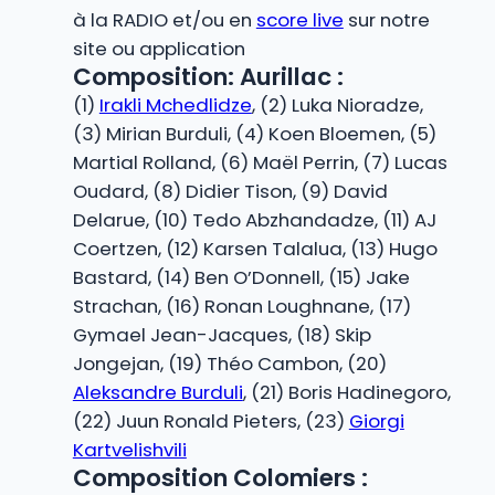
à la RADIO et/ou en
score live
sur notre
site ou application
Composition: Aurillac :
(1)
Irakli Mchedlidze
, (2) Luka Nioradze,
(3) Mirian Burduli, (4) Koen Bloemen, (5)
Martial Rolland, (6) Maël Perrin, (7) Lucas
Oudard, (8) Didier Tison, (9) David
Delarue, (10) Tedo Abzhandadze, (11) AJ
Coertzen, (12) Karsen Talalua, (13) Hugo
Bastard, (14) Ben O’Donnell, (15) Jake
Strachan, (16) Ronan Loughnane, (17)
Gymael Jean-Jacques, (18) Skip
Jongejan, (19) Théo Cambon, (20)
Aleksandre Burduli
, (21) Boris Hadinegoro,
(22) Juun Ronald Pieters, (23)
Giorgi
Kartvelishvili
Composition Colomiers :