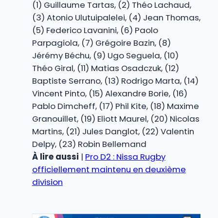
(1) Guillaume Tartas, (2) Théo Lachaud,
(3) Atonio Ulutuipalelei, (4) Jean Thomas,
(5) Federico Lavanini, (6) Paolo
Parpagiola, (7) Grégoire Bazin, (8)
Jérémy Béchu, (9) Ugo Seguela, (10)
Théo Giral, (11) Matias Osadczuk, (12)
Baptiste Serrano, (13) Rodrigo Marta, (14)
Vincent Pinto, (15) Alexandre Borie, (16)
Pablo Dimcheff, (17) Phil Kite, (18) Maxime
Granouillet, (19) Eliott Maurel, (20) Nicolas
Martins, (21) Jules Danglot, (22) Valentin
Delpy, (23) Robin Bellemand
À lire aussi
|
Pro D2 : Nissa Rugby
officiellement maintenu en deuxième
division