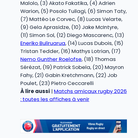
Malolo, (3) Akato Fakatika, (4) Adrien
Warion, (5) Posolo Tuilagi, (6) Simon Taty,
(7) Mattéo Le Corvec, (8) Lucas Velarte,
(9) Gela Aprasidze, (10) Jake McIntyre,
(11) Simon Sol, (12) Diego Mascarenc, (13)
Eneriko Buliruarua
, (14) Lucas Dubois, (15)
Tristan Tedder, (16) Mathys Lotrian, (17)
Nemo Gunther Roelofse
, (18) Thomas
Sérézat, (19) Patrick Sobela, (20) Mayron
Fahy, (21) Gabin Kretchmann, (22) Job
Poulet, (23) Pietro Ceccarelli
À lire aussi
|
Matchs amicaux rugby 2026
: toutes les affiches à venir