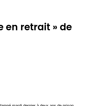
 en retrait » de
ndamné mardi dernier à deux ans de prison