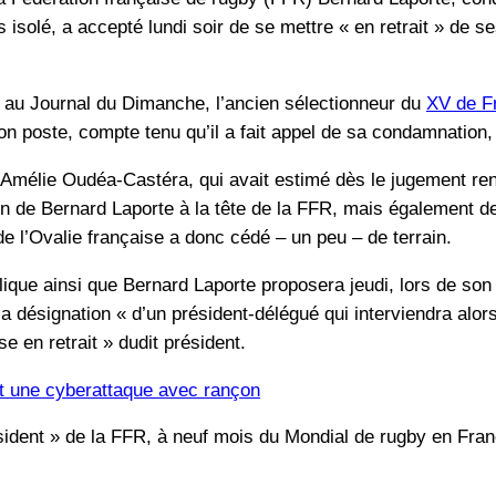
s isolé, a accepté lundi soir de se mettre « en retrait » de 
n au Journal du Dimanche, l’ancien sélectionneur du
XV de F
 son poste, compte tenu qu’il a fait appel de sa condamnation
s Amélie Oudéa-Castéra, qui avait estimé dès le jugement re
on de Bernard Laporte à la tête de la FFR, mais également d
e l’Ovalie française a donc cédé – un peu – de terrain.
que ainsi que Bernard Laporte proposera jeudi, lors de son e
a désignation « d’un président-délégué qui interviendra alors
se en retrait » dudit président.
it une cyberattaque avec rançon
dent » de la FFR, à neuf mois du Mondial de rugby en Franc