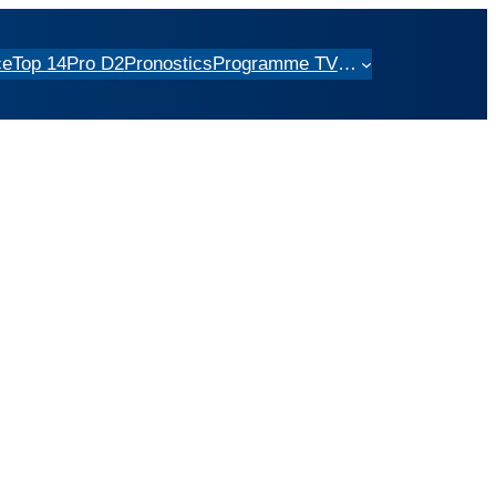
ce
Top 14
Pro D2
Pronostics
Programme TV
…