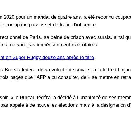
en 2020 pour un mandat de quatre ans, a été reconnu coupabl
 de corruption passive et de trafic d’influence.
rectionnel de Paris, sa peine de prison avec sursis, ainsi que 
 ans, ne sont pas immédiatement exécutoires.
nt en Super Rugby douze ans après le titre
au Bureau fédéral de sa volonté de suivre +à la lettre+ l’injo
ois pages que l’AFP a pu consulter, de « se mettre en retrai
oir, « le Bureau fédéral a décidé à l’unanimité de ses membr
it pas appelé à de nouvelles élections mais à la désignation 