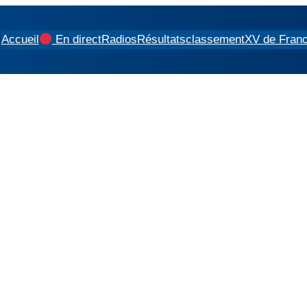
Accueil
En direct
Radios
Résultats
classement
XV de Fran