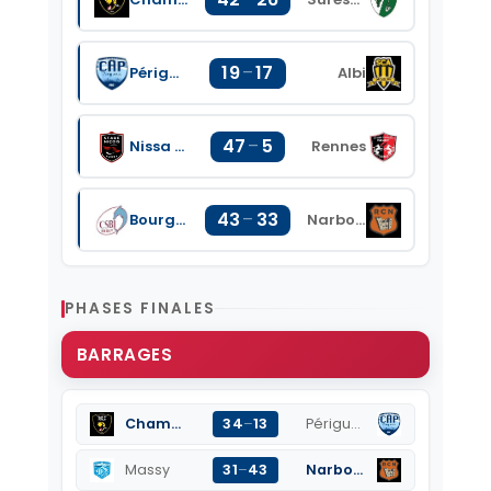
19
–
17
Périgueux
Albi
47
–
5
Nissa Rugby
Rennes
43
–
33
Bourgoin Jallieu
Narbonne
PHASES FINALES
BARRAGES
34
–
13
Chambery
Périgueux
31
–
43
Massy
Narbonne