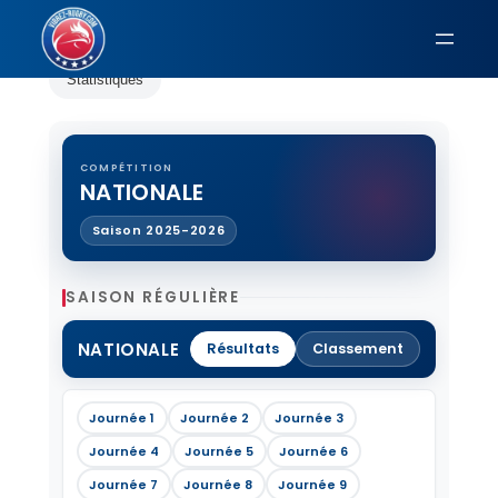
Aller
Résultats
Classement
Calendrier
au
contenu
Statistiques
COMPÉTITION
NATIONALE
Saison 2025-2026
SAISON RÉGULIÈRE
NATIONALE
Résultats
Classement
Journée 1
Journée 2
Journée 3
Journée 4
Journée 5
Journée 6
Journée 7
Journée 8
Journée 9