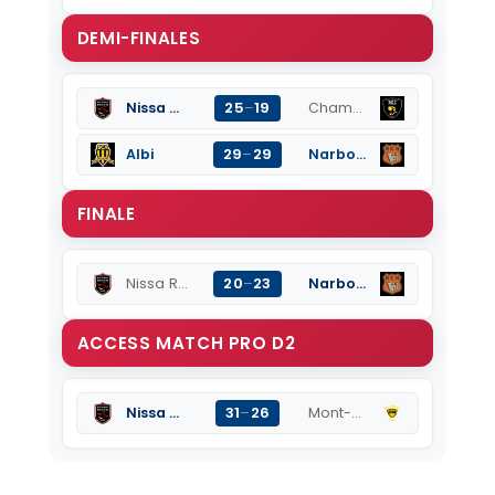
DEMI-FINALES
25
–
19
Nissa Rugby
Chambery
29
–
29
Albi
Narbonne
FINALE
20
–
23
Nissa Rugby
Narbonne
ACCESS MATCH PRO D2
31
–
26
Nissa Rugby
Mont-de-Marsan