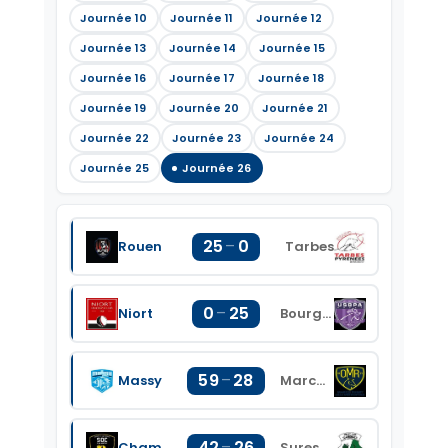
Journée 10
Journée 11
Journée 12
Journée 13
Journée 14
Journée 15
Journée 16
Journée 17
Journée 18
Journée 19
Journée 20
Journée 21
Journée 22
Journée 23
Journée 24
Journée 25
Journée 26
25
–
0
Rouen
Tarbes
0
–
25
Niort
Bourg-en-Bresse
59
–
28
Massy
Marcq-en-Barœul
42
–
26
Chambery
Suresnes