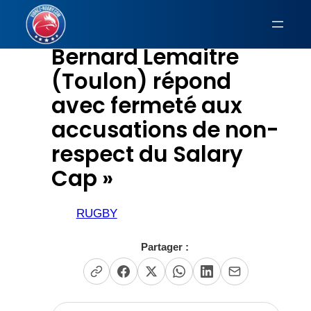
Aller
au
Bernard Lemaitre
contenu
(Toulon) répond
avec fermeté aux
accusations de non-
respect du Salary
Cap »
RUGBY
Partager :