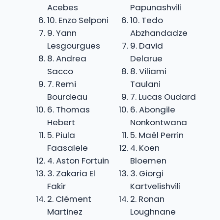
Acebes
Papunashvili
10. Enzo Selponi
10. Tedo
9. Yann
Abzhandadze
Lesgourgues
9. David
8. Andrea
Delarue
Sacco
8. Viliami
7. Remi
Taulani
Bourdeau
7. Lucas Oudard
6. Thomas
6. Abongile
Hebert
Nonkontwana
5. Piula
5. Maël Perrin
Faasalele
4. Koen
4. Aston Fortuin
Bloemen
3. Zakaria El
3. Giorgi
Fakir
Kartvelishvili
2. Clément
2. Ronan
Martinez
Loughnane