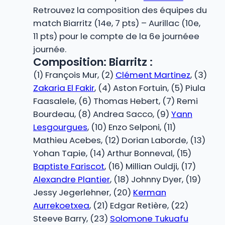
Retrouvez la composition des équipes du
match Biarritz (14e, 7 pts) – Aurillac (10e,
11 pts) pour le compte de la 6e journéee
journée.
Composition: Biarritz :
(1) François Mur, (2)
Clément Martinez
, (3)
Zakaria El Fakir
, (4) Aston Fortuin, (5) Piula
Faasalele, (6) Thomas Hebert, (7) Remi
Bourdeau, (8) Andrea Sacco, (9)
Yann
Lesgourgues
, (10) Enzo Selponi, (11)
Mathieu Acebes, (12) Dorian Laborde, (13)
Yohan Tapie, (14) Arthur Bonneval, (15)
Baptiste Fariscot
, (16) Millian Ouldji, (17)
Alexandre Plantier
, (18) Johnny Dyer, (19)
Jessy Jegerlehner, (20)
Kerman
Aurrekoetxea
, (21) Edgar Retière, (22)
Steeve Barry, (23)
Solomone Tukuafu