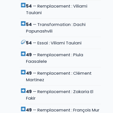
54
— Remplacement : Viliami
Taulani
54
— Transformation : Dachi
Papunashvili
54
— Essai : Viliami Taulani
49
— Remplacement : Piula
Faasalele
49
— Remplacement : Clément
Martinez
49
— Remplacement : Zakaria El
Fakir
49
— Remplacement : François Mur