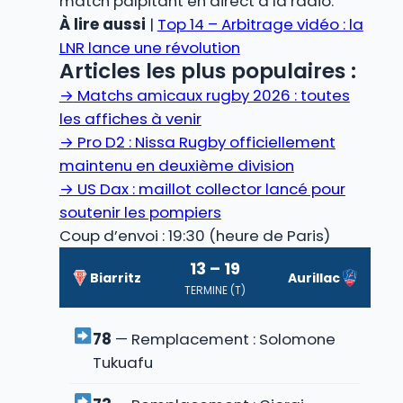
match palpitant en direct à la radio.
À lire aussi
|
Top 14 – Arbitrage vidéo : la
LNR lance une révolution
Articles les plus populaires :
→
Matchs amicaux rugby 2026 : toutes
les affiches à venir
→
Pro D2 : Nissa Rugby officiellement
maintenu en deuxième division
→
US Dax : maillot collector lancé pour
soutenir les pompiers
Coup d’envoi : 19:30 (heure de Paris)
13 – 19
Biarritz
Aurillac
TERMINE (T)
78
— Remplacement : Solomone
Tukuafu