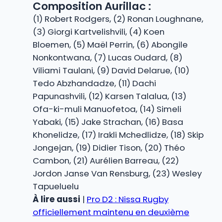
Composition Aurillac :
(1) Robert Rodgers, (2) Ronan Loughnane,
(3) Giorgi Kartvelishvili, (4) Koen
Bloemen, (5) Maël Perrin, (6) Abongile
Nonkontwana, (7) Lucas Oudard, (8)
Viliami Taulani, (9) David Delarue, (10)
Tedo Abzhandadze, (11) Dachi
Papunashvili, (12) Karsen Talalua, (13)
Ofa-ki-muli Manuofetoa, (14) Simeli
Yabaki, (15) Jake Strachan, (16) Basa
Khonelidze, (17) Irakli Mchedlidze, (18) Skip
Jongejan, (19) Didier Tison, (20) Théo
Cambon, (21) Aurélien Barreau, (22)
Jordon Janse Van Rensburg, (23) Wesley
Tapueluelu
À lire aussi
|
Pro D2 : Nissa Rugby
officiellement maintenu en deuxième