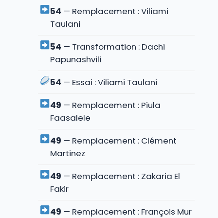
54
— Remplacement : Viliami
Taulani
54
— Transformation : Dachi
Papunashvili
54
— Essai : Viliami Taulani
49
— Remplacement : Piula
Faasalele
49
— Remplacement : Clément
Martinez
49
— Remplacement : Zakaria El
Fakir
49
— Remplacement : François Mur