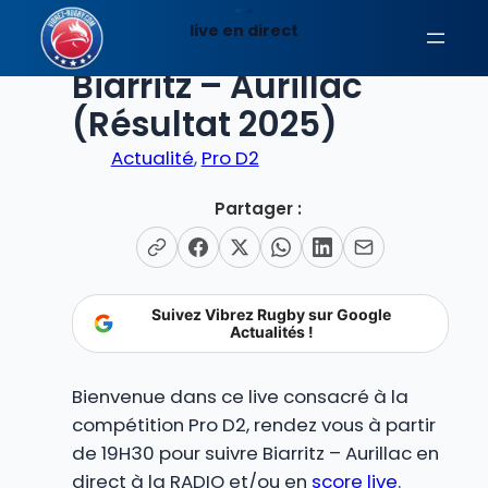
Aller
live en direct
au
EN DIRECT
contenu
Biarritz – Aurillac
(Résultat 2025)
Actualité
, 
Pro D2
Partager :
Suivez Vibrez Rugby sur Google
Actualités !
Bienvenue dans ce live consacré à la
compétition Pro D2, rendez vous à partir
de 19H30 pour suivre Biarritz – Aurillac en
direct à la RADIO et/ou en
score live
.