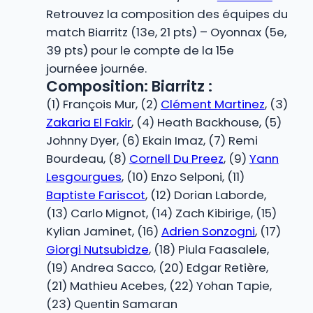
Retrouvez la composition des équipes du
match Biarritz (13e, 21 pts) – Oyonnax (5e,
39 pts) pour le compte de la 15e
journéee journée.
Composition: Biarritz :
(1) François Mur, (2)
Clément Martinez
, (3)
Zakaria El Fakir
, (4) Heath Backhouse, (5)
Johnny Dyer, (6) Ekain Imaz, (7) Remi
Bourdeau, (8)
Cornell Du Preez
, (9)
Yann
Lesgourgues
, (10) Enzo Selponi, (11)
Baptiste Fariscot
, (12) Dorian Laborde,
(13) Carlo Mignot, (14) Zach Kibirige, (15)
Kylian Jaminet, (16)
Adrien Sonzogni
, (17)
Giorgi Nutsubidze
, (18) Piula Faasalele,
(19) Andrea Sacco, (20) Edgar Retière,
(21) Mathieu Acebes, (22) Yohan Tapie,
(23) Quentin Samaran