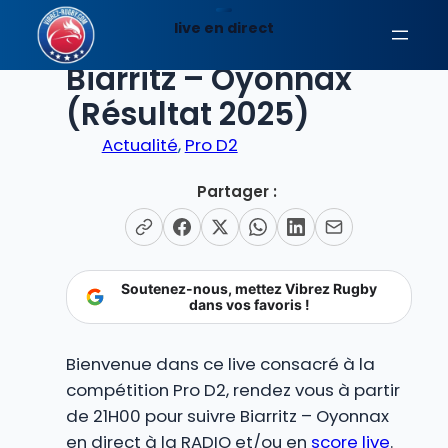
Aller
live en direct
au
EN DIRECT
contenu
Biarritz – Oyonnax
(Résultat 2025)
Actualité
, 
Pro D2
Partager :
Soutenez-nous, mettez Vibrez Rugby
dans vos favoris !
Bienvenue dans ce live consacré à la
compétition Pro D2, rendez vous à partir
de 21H00 pour suivre Biarritz – Oyonnax
en direct à la RADIO et/ou en
score live
.