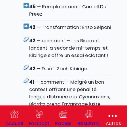
45
— Remplacement : Cornell Du
Preez
42
— Transformation : Enzo Selponi
42
— comment — Les Biarrots
lancent la seconde mi-temps, et
Kibirige s'offre un essai éclatant !
42
— Essai : Zach Kibirige
41
— comment — Malgré un bon
contest offrant une pénalité
longue distance aux Oyonnaxiens,
Biarritz prend l'avantage juste
avant la pause après une
première mi-temps intense,
Accueil
En Direct
Radios
Résultats
Autres
profitant d'un carton pour