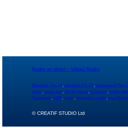
Rugby en direct – Vibrez Rugby
Résultats Top 14
,
résultats Pro D2
,
classement Top 1
direct
,
score live
,
XV de france
,
6 nations
,
rugby inte
Toulousain
,
UBB
,
rugby
,
Pronostics rugby
,
Live Rugb
© CREATIF STUDIO Ltd