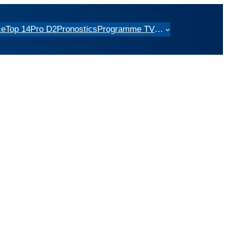
ce
Top 14
Pro D2
Pronostics
Programme TV
…