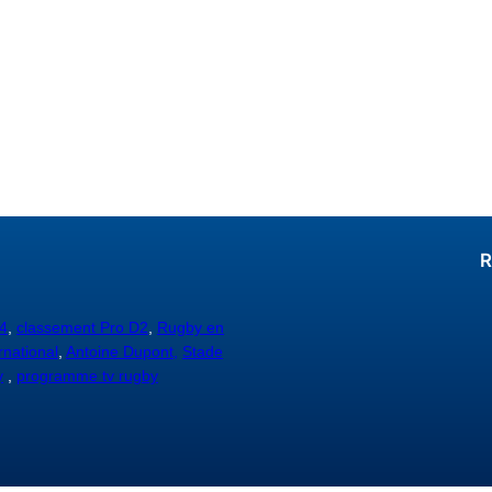
R
4
,
classement Pro D2
,
Rugby en
rnational
,
Antoine Dupont,
Stade
y
,
programme tv rugby