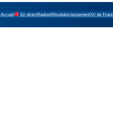
Accueil
En direct
Radios
Résultats
classement
XV de Fran