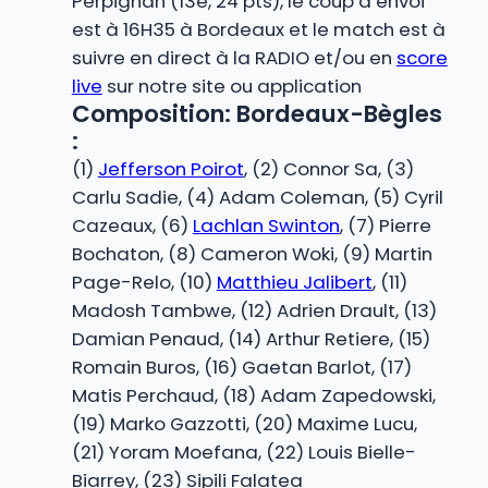
Perpignan (13e, 24 pts), le coup d’envoi
est à 16H35 à Bordeaux et le match est à
suivre en direct à la RADIO et/ou en
score
live
sur notre site ou application
Composition: Bordeaux-Bègles
:
(1)
Jefferson Poirot
, (2) Connor Sa, (3)
Carlu Sadie, (4) Adam Coleman, (5) Cyril
Cazeaux, (6)
Lachlan Swinton
, (7) Pierre
Bochaton, (8) Cameron Woki, (9) Martin
Page-Relo, (10)
Matthieu Jalibert
, (11)
Madosh Tambwe, (12) Adrien Drault, (13)
Damian Penaud, (14) Arthur Retiere, (15)
Romain Buros, (16) Gaetan Barlot, (17)
Matis Perchaud, (18) Adam Zapedowski,
(19) Marko Gazzotti, (20) Maxime Lucu,
(21) Yoram Moefana, (22) Louis Bielle-
Biarrey, (23) Sipili Falatea