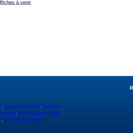
fiches à venir
R
4
,
classement Pro D2
,
Rugby en
rnational
,
Antoine Dupont,
Stade
y
,
programme tv rugby