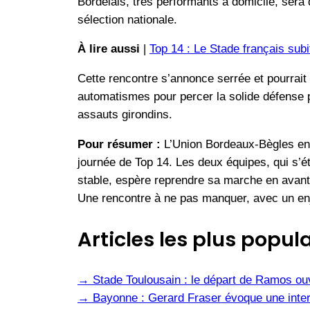
Bordelais, très performants à domicile, sera 
sélection nationale.
À lire aussi
|
Top 14 : Le Stade français sub
Cette rencontre s’annonce serrée et pourrai
automatismes pour percer la solide défense p
assauts girondins.
Pour résumer :
L’Union Bordeaux-Bègles ent
journée de Top 14. Les deux équipes, qui s’ét
stable, espère reprendre sa marche en avant,
Une rencontre à ne pas manquer, avec un enj
Articles les plus popula
→
Stade Toulousain : le départ de Ramos ou
→
Bayonne : Gerard Fraser évoque une inter