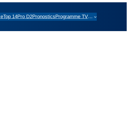
ce
Top 14
Pro D2
Pronostics
Programme TV
…