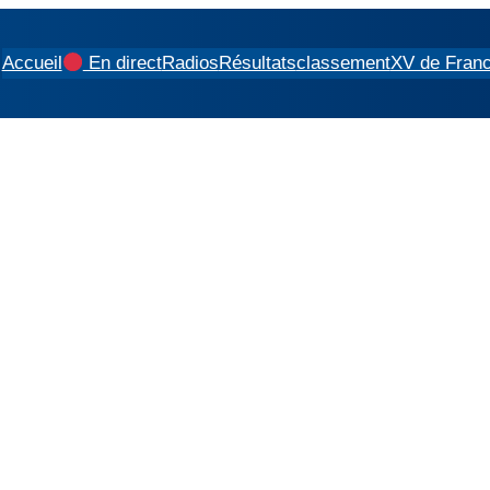
Accueil
En direct
Radios
Résultats
classement
XV de Fran