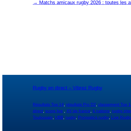
→
Matchs amicaux rugby 2026 : toutes les af
Rugby en direct – Vibrez Rugby
Résultats Top 14
,
résultats Pro D2
,
classement Top 1
direct
,
score live
,
XV de france
,
6 nations
,
rugby inte
Toulousain
,
UBB
,
rugby
,
Pronostics rugby
,
Live Rugb