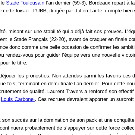
 le
Stade Toulousain
l’an dernier (59-3), Bordeaux repart à 
 cette fois-ci. L’UBB, dirigée par Julien Laïrle, compte bien s
é, misant sur une stabilité qui a déjà fait ses preuves. L’éq
ment le Stade Français (22-20), avant de craquer en finale co
once donc comme une belle occasion de confirmer les ambit
u rendez-vous pour guider l’équipe vers une nouvelle victoi
our le titre.
déjouer les pronostics. Non attendus parmi les favoris ces d
ue fois, terminant en demi-finale l’an dernier. Pour cette nouv
rutement de qualité. Laurent Travers a renforcé son effec
e
Louis Carbonel
. Ces recrues devraient apporter un surcroî
it son succès sur la domination de son pack et une conquête 
 continuera probablement de s’appuyer sur cette force collec