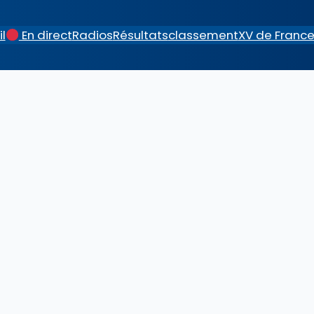
l
En direct
Radios
Résultats
classement
XV de Franc