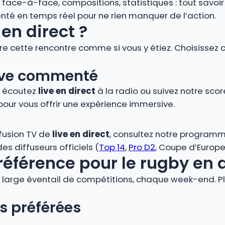
s, face-à-face, compositions, statistiques : tout savoi
é en temps réel pour ne rien manquer de l’action.
en direct ?
vre cette rencontre comme si vous y étiez. Choisissez 
 live commenté
, écoutez
live en direct
à la radio ou suivez notre score
pour vous offrir une expérience immersive.
ffusion TV de
live en direct
, consultez notre programm
s diffuseurs officiels (
Top 14
,
Pro D2
, Coupe d’Europe,
référence pour le rugby en 
large éventail de compétitions, chaque week-end. Plo
s préférées