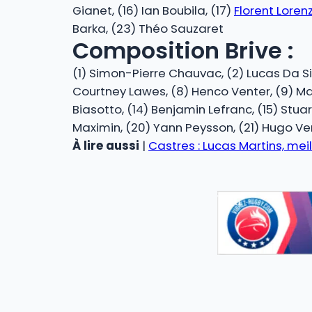
Gianet, (16) Ian Boubila, (17)
Florent Loren
Barka, (23) Théo Sauzaret
Composition Brive :
(1) Simon-Pierre Chauvac, (2) Lucas Da Si
Courtney Lawes, (8) Henco Venter, (9) Math
Biasotto, (14) Benjamin Lefranc, (15) Stua
Maximin, (20) Yann Peysson, (21) Hugo Ver
À lire aussi
|
Castres : Lucas Martins, mei