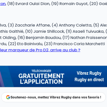
zon
, (18) Evrard Oulaï Dion, (19) Romain Guyot, (20) Gaë
lva, (3) Zaccharie Affane, (4) Anthony Coletta, (5) Al
is Galthié, (10) Jamie Shillcock, (11) Asaeli Tuivuaka,
rt Olding, (16) Benjamin Boudou, (17) Nathan Fraissenon
du, (22) Eto Bainivalu, (23) Francisco Coria Marchetti
lleur marqueur de Pro D2, arrive au club ?
Soutenez-nous, mettez Vibrez Rugby dans vos favoris !