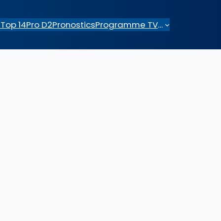
e
Top 14
Pro D2
Pronostics
Programme TV
…