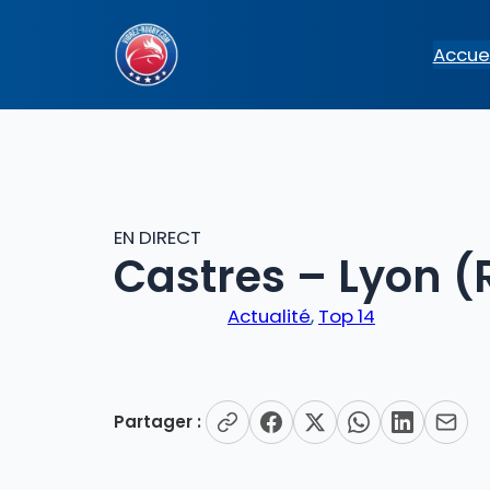
Aller
au
Accuei
contenu
EN DIRECT
Castres – Lyon (
Actualité
, 
Top 14
Partager :