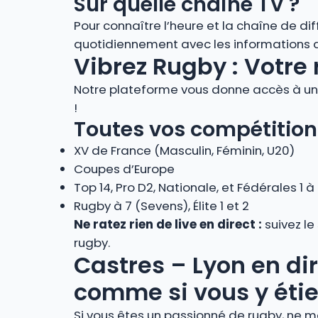
Sur quelle chaîne TV ?
Pour connaître l’heure et la chaîne de di
quotidiennement avec les informations de
Vibrez Rugby : Votre 
Notre plateforme vous donne accès à un 
!
Toutes vos compétition
XV de France (Masculin, Féminin, U20)
Coupes d’Europe
Top 14, Pro D2, Nationale, et Fédérales 1 à
Rugby à 7 (Sevens), Élite 1 et 2
Ne ratez rien de live en direct :
suivez le
rugby.
Castres – Lyon en dir
comme si vous y étie
Si vous êtes un passionné de rugby, ne m