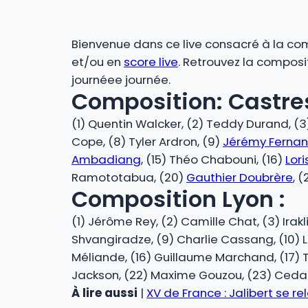
Bienvenue dans ce live consacré à la comp
et/ou en
score live
. Retrouvez la composi
journéee journée.
Composition: Castres
(1) Quentin Walcker, (2) Teddy Durand, (3
Cope, (8) Tyler Ardron, (9)
Jérémy Ferna
Ambadiang
, (15) Théo Chabouni, (16)
Lor
Ramototabua, (20)
Gauthier Doubrère
, 
Composition Lyon :
(1) Jérôme Rey, (2) Camille Chat, (3) Irakl
Shvangiradze, (9) Charlie Cassang, (10) Léo
Méliande, (16) Guillaume Marchand, (17) T
Jackson, (22) Maxime Gouzou, (23) Ced
À lire aussi
|
XV de France : Jalibert se re