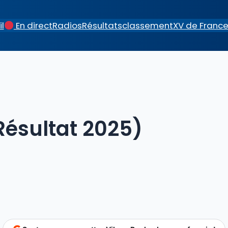
l
En direct
Radios
Résultats
classement
XV de Franc
Résultat 2025)