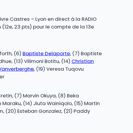
vre Castres – Lyon en direct à la RADIO
(12e, 23 pts) pour le compte de la 13e
forth, (6)
Baptiste Delaporte
, (7) Baptiste
dhue, (13) Vilimoni Botitu, (14)
Christian
 Vanverberghe
, (19) Veresa Tuqovu
ier
Cretin, (7) Marvin Okuya, (8) Beka
 Maraku, (14) Jiuta Wainiqolo, (15) Martin
am, (20) Esteban Gonzalez, (21) Paddy