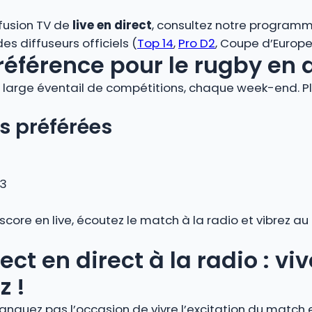
ffusion TV de
live en direct
, consultez notre programm
s diffuseurs officiels (
Top 14
,
Pro D2
, Coupe d’Europe,
référence pour le rugby en 
large éventail de compétitions, chaque week-end. Plo
s préférées
 3
 score en live, écoutez le match à la radio et vibrez 
ect en direct à la radio : v
z !
anquez pas l’occasion de vivre l’excitation du match 