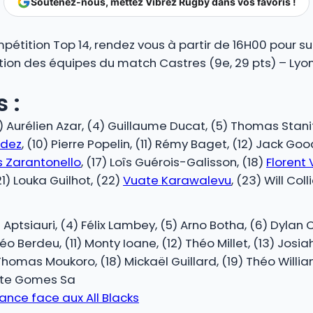
Soutenez-nous, mettez Vibrez Rugby dans vos favoris !
étition Top 14, rendez vous à partir de 16H00 pour sui
tion des équipes du match Castres (9e, 29 pts) – Lyon 
 :
) Aurélien Azar, (4) Guillaume Ducat, (5) Thomas Stani
ndez
, (10) Pierre Popelin, (11) Rémy Baget, (12) Jack Goo
is Zarantonello
, (17) Loîs Guérois-Galisson, (18)
Florent
(21) Louka Guilhot, (22)
Vuate Karawalevu
, (23) Will Coll
i Aptsiauri, (4) Félix Lambey, (5) Arno Botha, (6) Dylan 
 Berdeu, (11) Monty Ioane, (12) Théo Millet, (13) Josiah
homas Moukoro, (18) Mickaël Guillard, (19) Théo Willi
ate Gomes Sa
lance face aux All Blacks