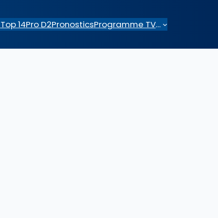
e
Top 14
Pro D2
Pronostics
Programme TV
…