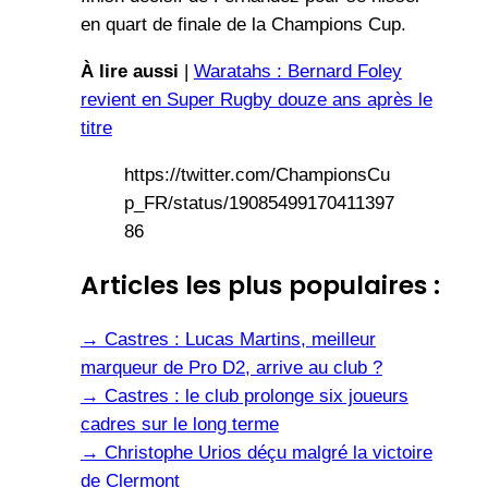
en quart de finale de la Champions Cup.
À lire aussi
|
Waratahs : Bernard Foley
revient en Super Rugby douze ans après le
titre
https://twitter.com/ChampionsCu
p_FR/status/19085499170411397
86
Articles les plus populaires :
→
Castres : Lucas Martins, meilleur
marqueur de Pro D2, arrive au club ?
→
Castres : le club prolonge six joueurs
cadres sur le long terme
→
Christophe Urios déçu malgré la victoire
de Clermont