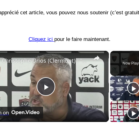
précié cet article, vous pouvez nous soutenir (c’est gratui
Cliquez ici
pour le faire maintenant.
×
Christophe Urios (Clermont) : "Il y a des matchs comme ça où tu sens que ça ne marche pas"
Now Play
Play
h on
Video