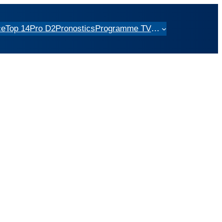
ce
Top 14
Pro D2
Pronostics
Programme TV
…