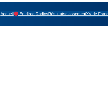
Accueil
En direct
Radios
Résultats
classement
XV de Fran