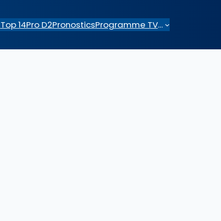
e
Top 14
Pro D2
Pronostics
Programme TV
…