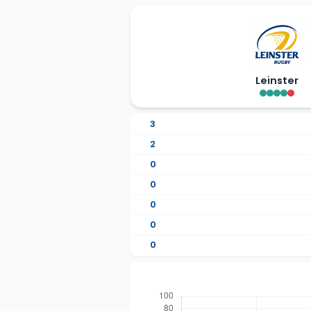
Leinster
3
2
0
0
0
0
0