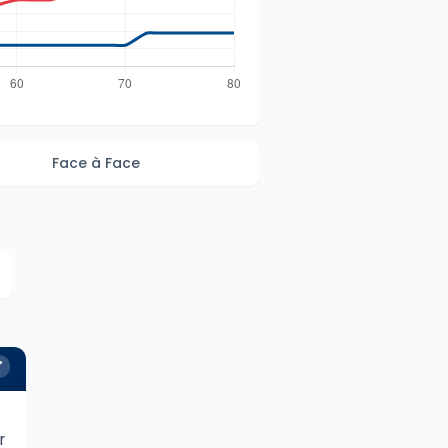
Face à Face
'
r