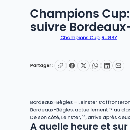
Champions Cup: à
suivre Bordeaux-
Champions Cup
, 
RUGBY
Partager :
Bordeaux-Bègles – Leinster s’affrontero
Bordeaux-Bègles, actuellement 1ᵉ au clas
De son côté, Leinster, 1ᵉ, arrive après deu
A quelle heure et su