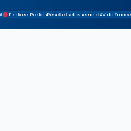
l
En direct
Radios
Résultats
classement
XV de Franc