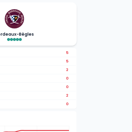
ordeaux-Bègles
5
5
2
0
0
2
0