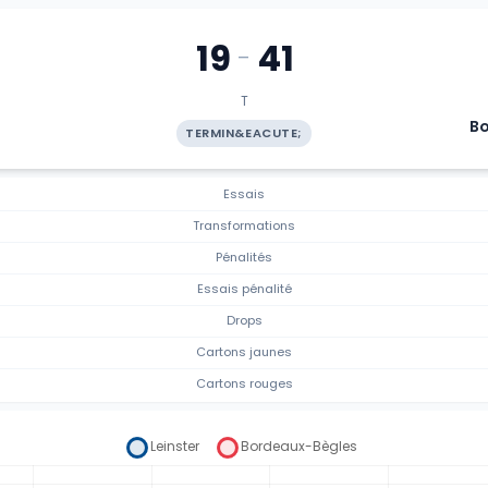
19
41
-
T
B
TERMIN&EACUTE;
Essais
Transformations
Pénalités
Essais pénalité
Drops
Cartons jaunes
Cartons rouges