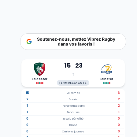
Soutenez-nous, mettez Vibrez Rugby
dans vos favoris !
15
23
-
T
Leicester
Leinster
TERMIN&EACUTE;
15
6
Mi-temps
2
2
Essais
1
2
Transformations
1
3
Pénalités
0
0
Essais pénalité
0
0
Drops
0
0
Cartons jaunes