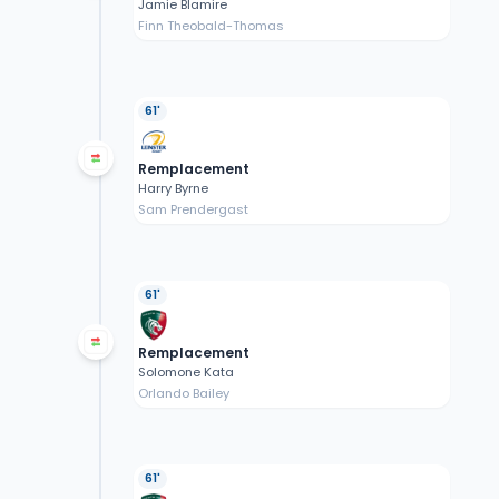
Jamie Blamire
Finn Theobald-Thomas
61'
Remplacement
Harry Byrne
Sam Prendergast
61'
Remplacement
Solomone Kata
Orlando Bailey
61'