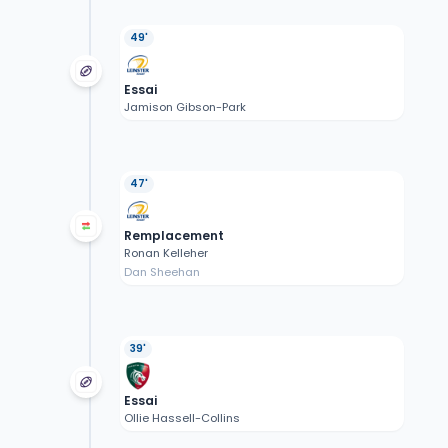
49'
Essai
Jamison Gibson-Park
47'
Remplacement
Ronan Kelleher
Dan Sheehan
39'
Essai
Ollie Hassell-Collins