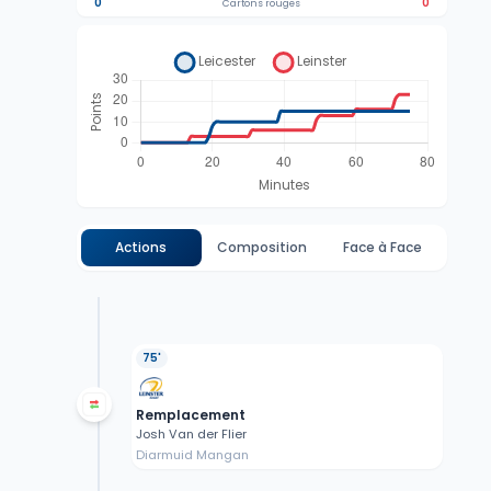
0
0
Cartons rouges
Actions
Composition
Face à Face
75'
Remplacement
Josh Van der Flier
Diarmuid Mangan