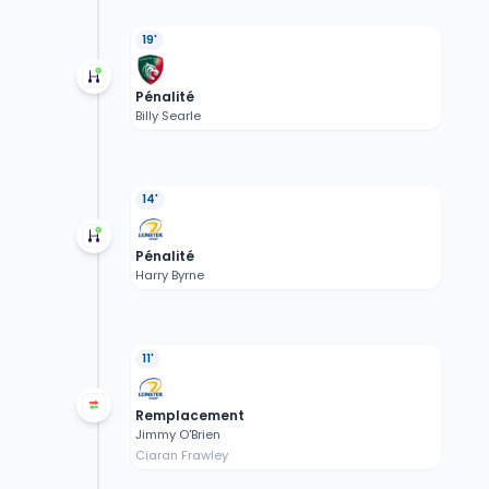
19'
Pénalité
Billy Searle
14'
Pénalité
Harry Byrne
11'
Remplacement
Jimmy O'Brien
Ciaran Frawley