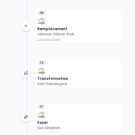
75'
Remplacement
Jamison Gibson-Park
Luke McGrath
72'
Transformation
Sam Prendergast
71'
Essai
Dan Sheehan