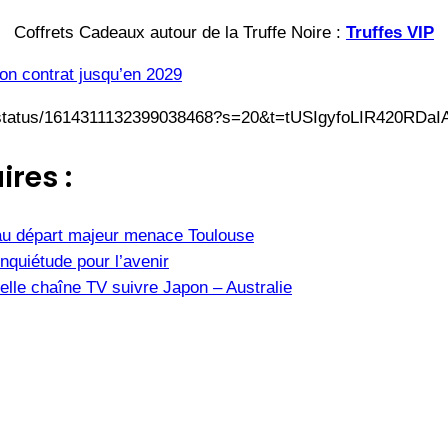
Coffrets Cadeaux autour de la Truffe Noire :
Truffes VIP
on contrat jusqu’en 2029
/status/1614311132399038468?s=20&t=tUSIgyfoLIR420RDaI
ires :
u départ majeur menace Toulouse
nquiétude pour l’avenir
elle chaîne TV suivre Japon – Australie