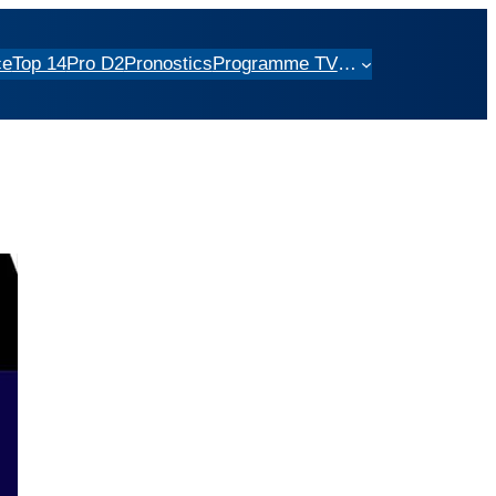
ce
Top 14
Pro D2
Pronostics
Programme TV
…