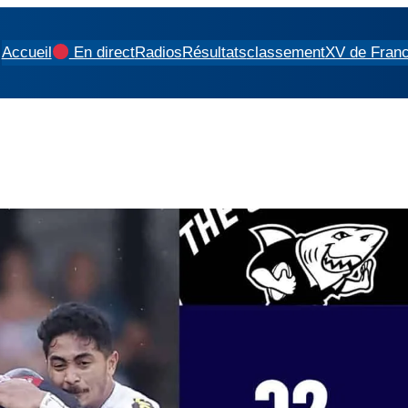
Accueil
En direct
Radios
Résultats
classement
XV de Fran