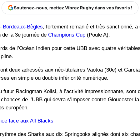
Soutenez-nous, mettez Vibrez Rugby dans vos favoris !
 –
Bordeaux-Bègles
, fortement remanié et très sanctionné, a 
 de la 3e journée de
Champions Cup
(Poule A).
 bords de l’Océan Indien pour cette UBB avec quatre véritabl
pline.
dont deux adressés aux néo-titulaires Vaotoa (30e) et Garcia
rses en simple ou double infériorité numérique.
 futur Racingman Kolisi, à l’activité impressionnante, sont d’
 chances de l’UBB qui devra s’imposer contre Gloucester la
mps européen.
nce face aux All Blacks
e rythme des Sharks aux dix Springboks alignés dont six ch