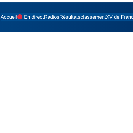
Accueil
En direct
Radios
Résultats
classement
XV de Fran