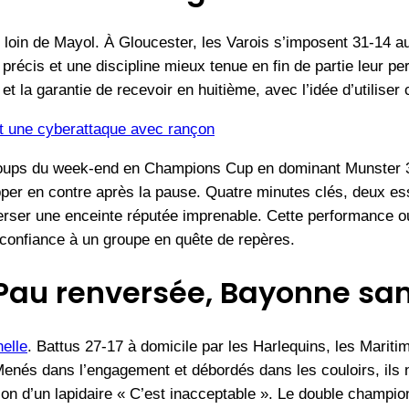
e loin de Mayol. À Gloucester, les Varois s’imposent 31-14
précis et une discipline mieux tenue en fin de partie leur per
t la garantie de recevoir en huitième, avec l’idée d’utilise
it une cyberattaque avec rançon
oups du week-end en Champions Cup en dominant Munster 31-
pper en contre après la pause. Quatre minutes clés, deux es
nverser une enceinte réputée imprenable. Cette performance 
a confiance à un groupe en quête de repères.
 Pau renversée, Bayonne s
elle
. Battus 27-17 à domicile par les Harlequins, les Marit
nés dans l’engagement et débordés dans les couloirs, ils n’
n d’un lapidaire « C’est inacceptable ». Le double champion 