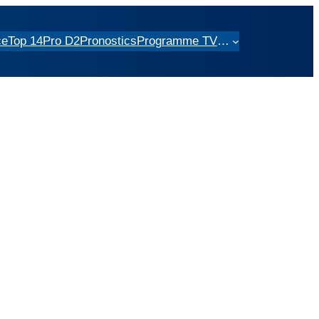
ce
Top 14
Pro D2
Pronostics
Programme TV
…