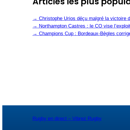
Articles les plus popula
→
Christophe Urios déçu malgré la victoire 
→
Northampton Castres : le CO vise l’exploit
→
Champions Cup : Bordeaux-Bègles corrige 
Rugby en direct – Vibrez Rugby