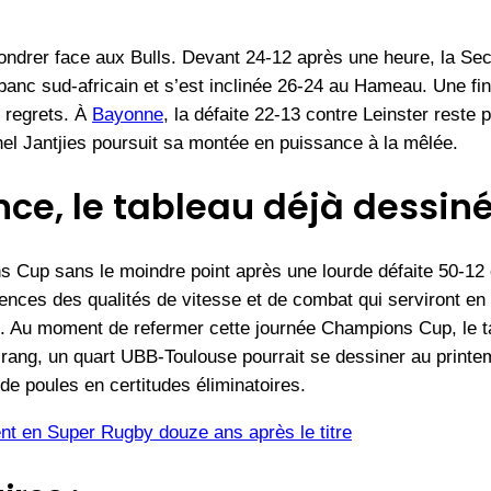
ffondrer face aux Bulls. Devant 24-12 après une heure, la Se
banc sud-africain et s’est inclinée 26-24 au Hameau. Une f
 regrets. À
Bayonne
, la défaite 22-13 contre Leinster reste
hel Jantjies poursuit sa montée en puissance à la mêlée.
ce, le tableau déjà dessin
Cup sans le moindre point après une lourde défaite 50-12 
nces des qualités de vitesse et de combat qui serviront en 
. Au moment de refermer cette journée Champions Cup, le t
n rang, un quart UBB-Toulouse pourrait se dessiner au printem
e poules en certitudes éliminatoires.
nt en Super Rugby douze ans après le titre