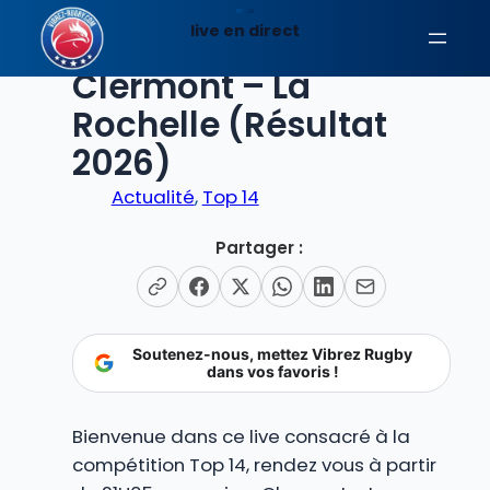
Aller
live en direct
au
EN DIRECT
contenu
Clermont – La
Rochelle (Résultat
2026)
Actualité
, 
Top 14
Partager :
Soutenez-nous, mettez Vibrez Rugby
dans vos favoris !
Bienvenue dans ce live consacré à la
compétition Top 14, rendez vous à partir