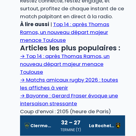
Restez connecté, restez engagé, et
surtout, profitez de chaque instant de ce
match palpitant en direct à la radio.
À lire aussi
|
Top 14 : après Thomas
Ramos, un nouveau départ majeur
menace Toulouse
Articles les plus populaires :
→
Top 14 : après Thomas Ramos, un
nouveau départ majeur menace
Toulouse
→
Matchs amicaux rugby 2026 : toutes
les affiches à venir
→
Bayonne : Gerard Fraser évoque une
intersaison stressante
Coup d’envoi : 21:05 (heure de Paris)
32 – 27
Clermont
La Rochelle
TERMINE (T)