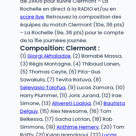
de 21H05 pour suivre Clermont – La
Rochelle en direct à la RADIO et/ou en
score live
. Retrouvez la composition des
équipes du match Clermont (10e, 36 pts)
– La Rochelle (9e, 36 pts) pour le compte
de la 15e journéee journée.
Composition: Clermont :
(1)
Giorgi Akhaladze
, (2) Barnabé Massa,
(3) Régis Montagne, (4) Thibaud Lanen,
(5) Thomas Ceyte, (6) Pita-Gus
Sowakula, (7) Tevita Ratuva, (8)
Selevasio Tolofua
, (9) Lucas Zamora, (10)
Harry Plummer, (11) Joris Jurand, (12) Irae
Simone, (13)
Alivereti Loaloa
, (14)
Bautista
Delguy
, (15) Alex Newsome, (16) Tom
Belkessa, (17) Sacha Lotrian, (18) Rob
Simmons, (19)
Anthime Hemery
, (20) Tom
Raffy, (21) Kylan Hamdaoui, (22)
Lucas