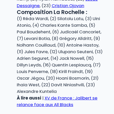
Dessaigne
, (23)
Cristian Ojovan
Composition La Rochelle :
(1) Réda Wardi, (2) Silatolu Latu, (3) Uini
Atonio, (4) Charles Kante Samba, (5)
Paul Boudehent, (6) Judicaël Cancoriet,
(7) Levani Botia, (8) Grégory Alldritt, (9)
Nolhann Couillaud, (10) Antoine Hastoy,
(11) Jules Favre, (12) Ulupano Seuteni, (13)
Adrien Seguret, (14) Jack Nowell, (15)
Dillyn Leyds, (16) Quentin Lespiaucq, (17)
Louis Penverne, (18) Kirill Fraindt, (19)
Oscar Jégou, (20) Hoani Bosmorin, (21)
Ihaia West, (22) Davit Niniashvili, (23)
Alexandre Kuntelia
À lire aussi
|
XV de France : Jalibert se
relance face aux All Blacks