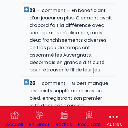
29
— comment — En bénéficiant
d’un joueur en plus, Clermont avait
d’abord fait la différence avec
une première réalisation, mais
deux franchissements adverses
en très peu de temps ont
assommé les Auvergnats,
désormais en grande difficulté
pour retrouver le fil de leur jeu.
26
— comment — Gibert manque
les points supplémentaires au
pied, enregistrant son premier
raté dans cet exercice.
25
— comment — L’essai arrive au
Accueil
En Direct
Radios
Résultats
Autres
moment où Tuisova réintègre le