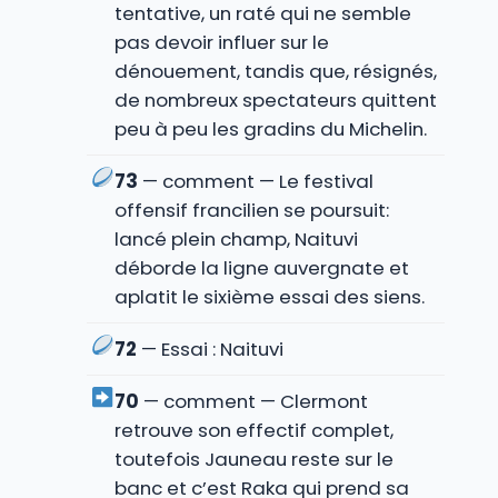
tentative, un raté qui ne semble
pas devoir influer sur le
dénouement, tandis que, résignés,
de nombreux spectateurs quittent
peu à peu les gradins du Michelin.
73
— comment — Le festival
offensif francilien se poursuit:
lancé plein champ, Naituvi
déborde la ligne auvergnate et
aplatit le sixième essai des siens.
72
— Essai : Naituvi
70
— comment — Clermont
retrouve son effectif complet,
toutefois Jauneau reste sur le
banc et c’est Raka qui prend sa