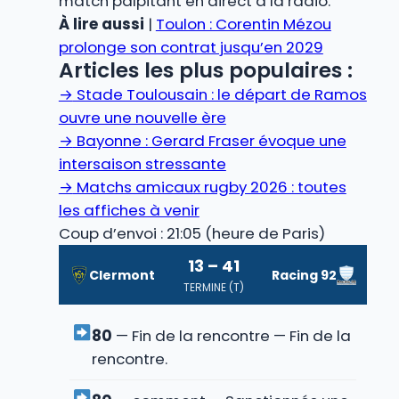
match palpitant en direct à la radio.
À lire aussi
|
Toulon : Corentin Mézou
prolonge son contrat jusqu’en 2029
Articles les plus populaires :
→
Stade Toulousain : le départ de Ramos
ouvre une nouvelle ère
→
Bayonne : Gerard Fraser évoque une
intersaison stressante
→
Matchs amicaux rugby 2026 : toutes
les affiches à venir
Coup d’envoi : 21:05 (heure de Paris)
13 – 41
Clermont
Racing 92
TERMINE (T)
80
— Fin de la rencontre — Fin de la
rencontre.