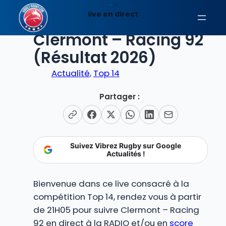
Aller
live en direct
au
EN DIRECT
contenu
Clermont – Racing 92
(Résultat 2026)
Actualité
, 
Top 14
Partager :
Suivez Vibrez Rugby sur Google
Actualités !
Bienvenue dans ce live consacré à la
compétition Top 14, rendez vous à partir
de 21H05 pour suivre Clermont – Racing
92 en direct à la RADIO et/ou en
score