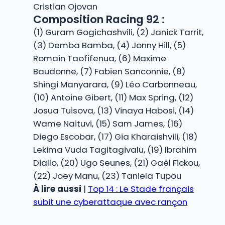
Cristian Ojovan
Composition Racing 92 :
(1) Guram Gogichashvili, (2) Janick Tarrit,
(3) Demba Bamba, (4) Jonny Hill, (5)
Romain Taofifenua, (6) Maxime
Baudonne, (7) Fabien Sanconnie, (8)
Shingi Manyarara, (9) Léo Carbonneau,
(10) Antoine Gibert, (11) Max Spring, (12)
Josua Tuisova, (13) Vinaya Habosi, (14)
Wame Naituvi, (15) Sam James, (16)
Diego Escobar, (17) Gia Kharaishvili, (18)
Lekima Vuda Tagitagivalu, (19) Ibrahim
Diallo, (20) Ugo Seunes, (21) Gaël Fickou,
(22) Joey Manu, (23) Taniela Tupou
À lire aussi
|
Top 14 : Le Stade français
subit une cyberattaque avec rançon