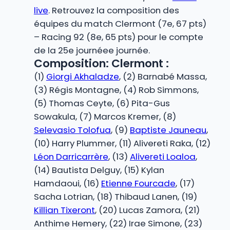
live
. Retrouvez la composition des
équipes du match Clermont (7e, 67 pts)
– Racing 92 (8e, 65 pts) pour le compte
de la 25e journéee journée.
Composition: Clermont :
(1)
Giorgi Akhaladze
, (2) Barnabé Massa,
(3) Régis Montagne, (4) Rob Simmons,
(5) Thomas Ceyte, (6) Pita-Gus
Sowakula, (7) Marcos Kremer, (8)
Selevasio Tolofua
, (9)
Baptiste Jauneau
,
(10) Harry Plummer, (11) Alivereti Raka, (12)
Léon Darricarrère
, (13)
Alivereti Loaloa
,
(14) Bautista Delguy, (15) Kylan
Hamdaoui, (16)
Etienne Fourcade
, (17)
Sacha Lotrian, (18) Thibaud Lanen, (19)
Killian Tixeront
, (20) Lucas Zamora, (21)
Anthime Hemery, (22) Irae Simone, (23)