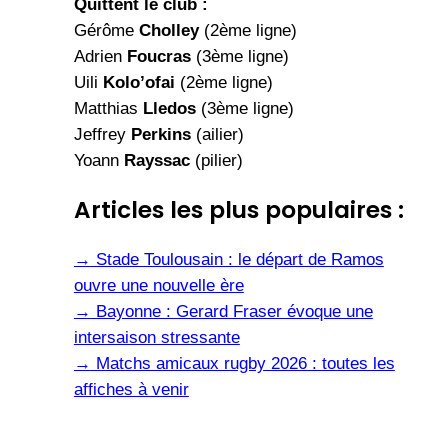
Quittent le club :
Gérôme
Cholley
(2ème ligne)
Adrien
Foucras
(3ème ligne)
Uili
Kolo’ofai
(2ème ligne)
Matthias
Lledos
(3ème ligne)
Jeffrey
Perkins
(ailier)
Yoann
Rayssac
(pilier)
Articles les plus populaires :
→
Stade Toulousain : le départ de Ramos
ouvre une nouvelle ère
→
Bayonne : Gerard Fraser évoque une
intersaison stressante
→
Matchs amicaux rugby 2026 : toutes les
affiches à venir