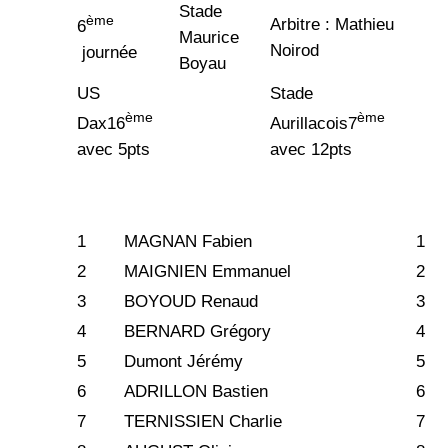
Stade
ème
Arbitre : Mathieu
6
Maurice
Noirod
journée
Boyau
US
Stade
ème
ème
Dax16
Aurillacois7
avec 5pts
avec 12pts
1
MAGNAN Fabien
1
2
MAIGNIEN Emmanuel
2
3
BOYOUD Renaud
3
4
BERNARD Grégory
4
5
Dumont Jérémy
5
6
ADRILLON Bastien
6
7
TERNISSIEN Charlie
7