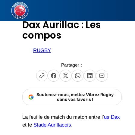
Aller
au
Dax Aurillac : Les
contenu
compos
RUGBY
Partager :
Soutenez-nous, mettez Vibrez Rugby
dans vos favoris !
La feuille de match du match entre l’
us Dax
et le
Stade Aurillacois
.