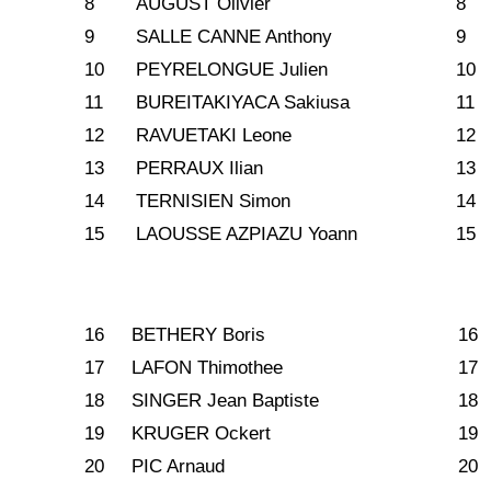
8
AUGUST Olivier
8
9
SALLE CANNE Anthony
9
10
PEYRELONGUE Julien
10
11
BUREITAKIYACA Sakiusa
11
12
RAVUETAKI Leone
12
13
PERRAUX Ilian
13
14
TERNISIEN Simon
14
15
LAOUSSE AZPIAZU Yoann
15
16
BETHERY Boris
16
17
LAFON Thimothee
17
18
SINGER Jean Baptiste
18
19
KRUGER Ockert
19
20
PIC Arnaud
20