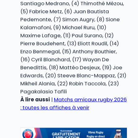
Santiago Medrano, (4) Thimothé Mézou,
(5) Fabrice Metz, (6) Juan Bautista
Pedemonte, (7) Simon Augry, (8) Sione
Kalamafoni, (9) Michael Ruru, (10)
Maxime Lafage, (11) Paul Surano, (12)
Pierre Boudehent, (13) Eliott Roudil, (14)
Enzo Benmegal, (15) Anthony Bouthier,
(16) Cyril Blanchard, (17) Wayan De
Benedittis, (18) Mattéo Desjeux, (19) Joe
Edwards, (20) Steeve Blanc-Mappaz, (21)
Mikheil Alania, (22) Robin Taccola, (23)
Pagakalasio Tafili
À lire aussi
|
Matchs amicaux rugby 2026
: toutes les affiches à venir