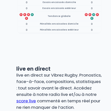
0
Essais encaissés domicile
0
0
Essais encaissés extérieur
0
D
D
D
V
D
D
V
D
Tendance globale
D
V
0
Pénalités encaissées domicile
0
0
Pénalités encaissées extérieur
0
live en direct
live en direct sur Vibrez Rugby. Pronostics,
face-à-face, compositions, statistiques
: tout savoir avant le direct. Accédez
ensuite à notre radio live et/ou à notre
score live
commenté en temps réel pour
ne rien manquer de l’action.