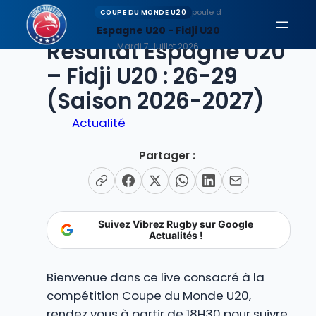
Aller
poule d
COUPE DU MONDE U20
au
Espagne U20 - Fidji U20
EN DIRECT
Résultat Espagne U20
contenu
Mardi 7 Juillet 2026
– Fidji U20 : 26-29
(Saison 2026-2027)
Actualité
Partager :
Suivez Vibrez Rugby sur Google
Actualités !
Bienvenue dans ce live consacré à la
compétition Coupe du Monde U20,
rendez vous à partir de 18H30 pour suivre