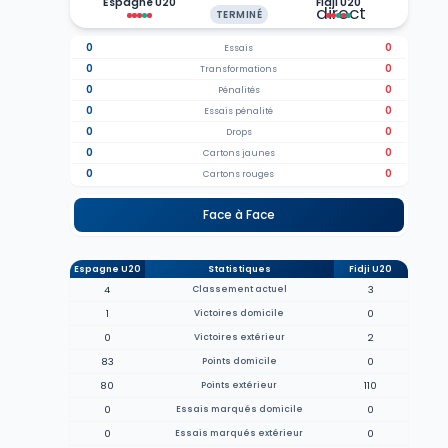
Espagne U20
Fidji U20
TERMINÉ
0
0
Essais
0
0
Transformations
0
0
Pénalités
0
0
Essais pénalité
0
0
Drops
0
0
Cartons jaunes
0
0
Cartons rouges
Face à Face
Espagne U20
Statistiques
Fidji U20
4
Classement actuel
3
1
Victoires domicile
0
0
Victoires extérieur
2
83
Points domicile
0
80
Points extérieur
110
0
Essais marqués domicile
0
0
Essais marqués extérieur
0