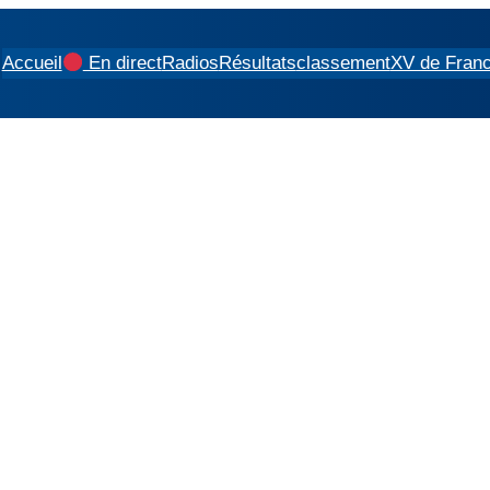
Accueil
En direct
Radios
Résultats
classement
XV de Fran