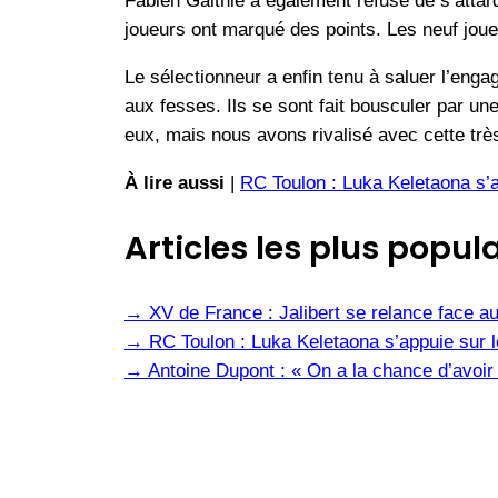
Fabien Galthié a également refusé de s’attar
joueurs ont marqué des points. Les neuf joueu
Le sélectionneur a enfin tenu à saluer l’eng
aux fesses. Ils se sont fait bousculer par u
eux, mais nous avons rivalisé avec cette trè
À lire aussi
|
RC Toulon : Luka Keletaona s’a
Articles les plus popula
→
XV de France : Jalibert se relance face au
→
RC Toulon : Luka Keletaona s’appuie sur l
→
Antoine Dupont : « On a la chance d’avoir