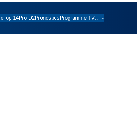
ce
Top 14
Pro D2
Pronostics
Programme TV
…