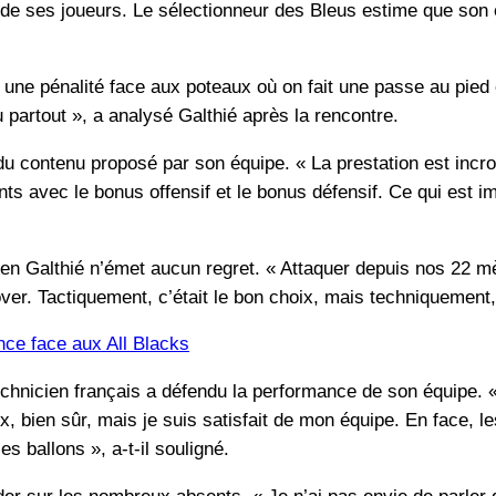
on de ses joueurs. Le sélectionneur des Bleus estime que son 
sé, une pénalité face aux poteaux où on fait une passe au pie
 partout », a analysé Galthié après la rencontre.
 du contenu proposé par son équipe. « La prestation est incro
 avec le bonus offensif et le bonus défensif. Ce qui est imp
en Galthié n’émet aucun regret. « Attaquer depuis nos 22 mèt
r. Tactiquement, c’était le bon choix, mais techniquement, il 
nce face aux All Blacks
technicien français a défendu la performance de son équipe. 
ux, bien sûr, mais je suis satisfait de mon équipe. En face, 
es ballons », a-t-il souligné.