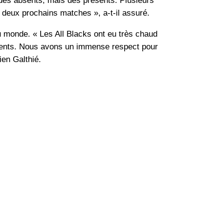
 des absents, mais des présents. Plusieurs
 deux prochains matches », a-t-il assuré.
u monde. « Les All Blacks ont eu très chaud
nements. Nous avons un immense respect pour
ien Galthié.