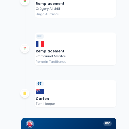
Remplacement
Grégory Alldritt
Hugo Auradou
66'
Remplacement
Emmanuel Meafou
Romain Taofifenua
65'
Carton
Tom Hooper
65'