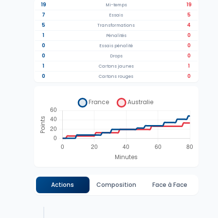
19
19
Mi-temps
7
5
Essais
5
4
Transformations
1
0
Pénalités
0
0
Essais pénalité
0
0
Drops
1
1
Cartons jaunes
0
0
Cartons rouges
Actions
Composition
Face à Face