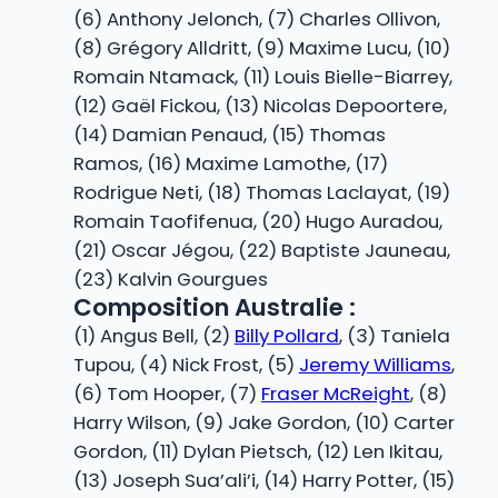
(6) Anthony Jelonch, (7) Charles Ollivon,
(8) Grégory Alldritt, (9) Maxime Lucu, (10)
Romain Ntamack, (11) Louis Bielle-Biarrey,
(12) Gaël Fickou, (13) Nicolas Depoortere,
(14) Damian Penaud, (15) Thomas
Ramos, (16) Maxime Lamothe, (17)
Rodrigue Neti, (18) Thomas Laclayat, (19)
Romain Taofifenua, (20) Hugo Auradou,
(21) Oscar Jégou, (22) Baptiste Jauneau,
(23) Kalvin Gourgues
Composition Australie :
(1) Angus Bell, (2)
Billy Pollard
, (3) Taniela
Tupou, (4) Nick Frost, (5)
Jeremy Williams
,
(6) Tom Hooper, (7)
Fraser McReight
, (8)
Harry Wilson, (9) Jake Gordon, (10) Carter
Gordon, (11) Dylan Pietsch, (12) Len Ikitau,
(13) Joseph Sua’ali’i, (14) Harry Potter, (15)