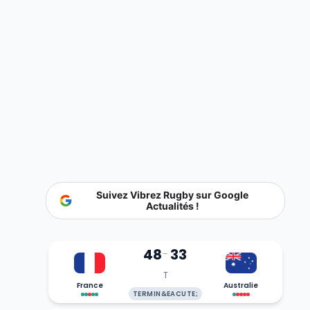
Suivez Vibrez Rugby sur Google
Actualités !
48
33
-
T
France
Australie
TERMIN&EACUTE;